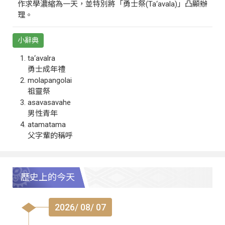
作求學濃縮為一天，並特別將「勇士祭(Ta‘avala)」凸顯辦
理。
小辭典
ta‘avalra
勇士成年禮
molapangolai
祖靈祭
asavasavahe
男性青年
atamatama
父字輩的稱呼
歷史上的今天
2026/ 08/ 07