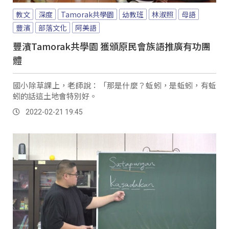
教文
深度
Tamorak共學園
幼教班
林淑照
母語
豐濱
部落文化
阿美語
豐濱Tamorak共學園 獲頒原民會族語推廣有功團
體
國小除草課上，老師說：「那是什麼？蚯蚓，是蚯蚓，有蚯
蚓的話這土地會特別好。
2022-02-21 19:45