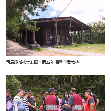
司馬庫斯校舍無照卡關22年 衝擊童受教權