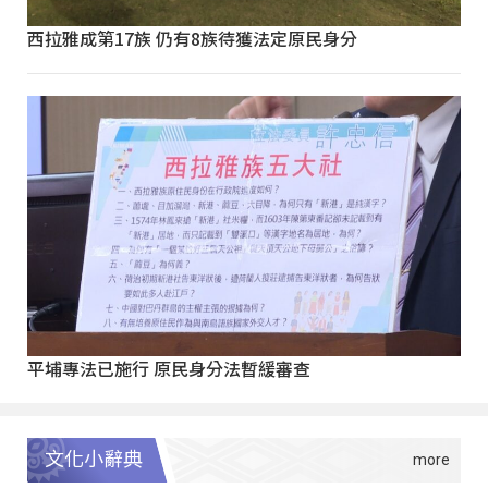
西拉雅成第17族 仍有8族待獲法定原民身分
平埔專法已施行 原民身分法暫緩審查
文化小辭典