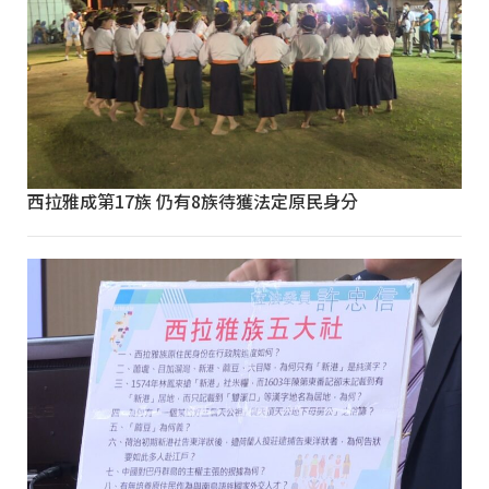
西拉雅成第17族 仍有8族待獲法定原民身分