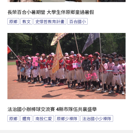
長榮百合小暑期營 大學生伴原鄉童過暑假
原鄉
教文
史懷哲教育計畫
百合國小
法治國小辦棒球交流賽 4縣市隊伍共襄盛舉
原鄉
體育
南投仁愛
原鄉少棒隊
法治國小少棒隊