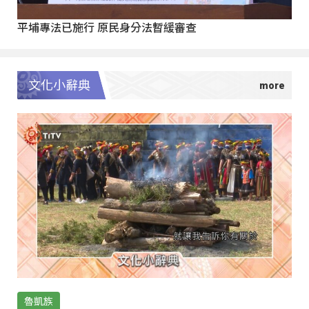
平埔專法已施行 原民身分法暫緩審查
文化小辭典
魯凱族