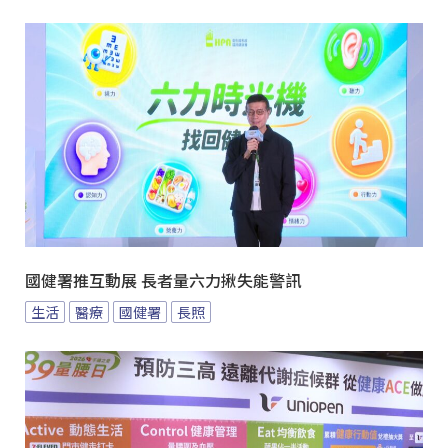
國健署推互動展 長者量六力揪失能警訊
生活
醫療
國健署
長照