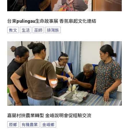
台東pulingau生命故事展 香氛串起文化連結
教文
生活
巫師
排灣族
嘉蘭村拚農業轉型 金峰說明會促經驗交流
原鄉
有機農業
金峰鄉