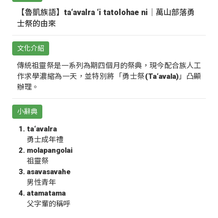
【魯凱族語】ta‘avalra ‘i tatolohae ni｜萬山部落勇
士祭的由來
文化介紹
傳統祖靈祭是一系列為期四個月的祭典，現今配合族人工
作求學濃縮為一天，並特別將「勇士祭(Ta‘avala)」凸顯
辦理。
小辭典
ta‘avalra
勇士成年禮
molapangolai
祖靈祭
asavasavahe
男性青年
atamatama
父字輩的稱呼