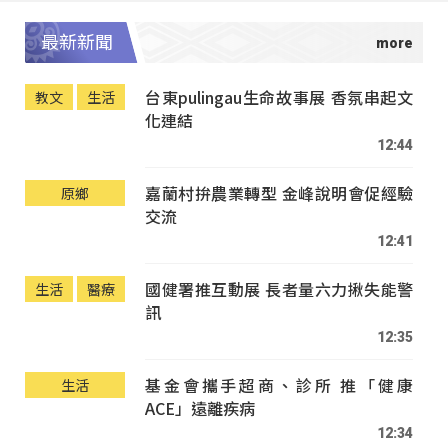
最新新聞
台東pulingau生命故事展 香氛串起文
教文
生活
化連結
12:44
嘉蘭村拚農業轉型 金峰說明會促經驗
原鄉
交流
12:41
國健署推互動展 長者量六力揪失能警
生活
醫療
訊
12:35
基金會攜手超商、診所 推「健康
生活
ACE」遠離疾病
12:34