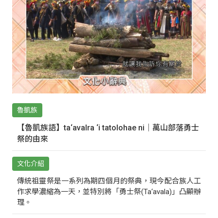
魯凱族
【魯凱族語】ta‘avalra ‘i tatolohae ni｜萬山部落勇士
祭的由來
文化介紹
傳統祖靈祭是一系列為期四個月的祭典，現今配合族人工
作求學濃縮為一天，並特別將「勇士祭(Ta‘avala)」凸顯辦
理。