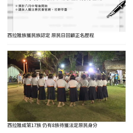
西拉雅族獲民族認定 原民日回顧正名歷程
西拉雅成第17族 仍有8族待獲法定原民身分