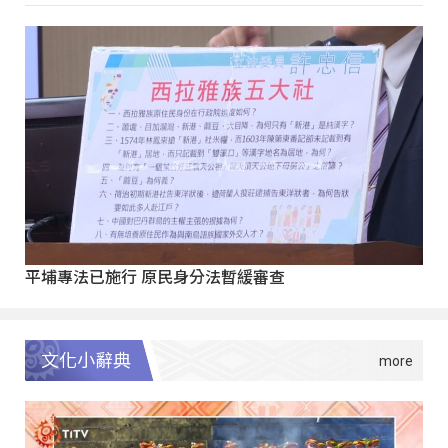
平埔專法已施行 原民身分法暫緩審查
文化小辭典