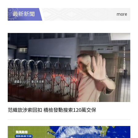
最新新聞
范織欽涉索回扣 橋檢發動搜索120萬交保