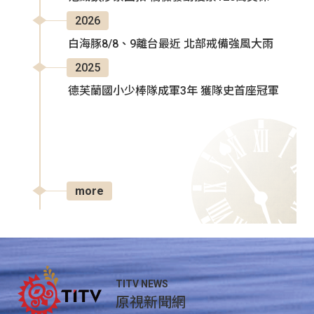
2026
白海豚8/8、9離台最近 北部戒備強風大雨
2025
德芙蘭國小少棒隊成軍3年 獲隊史首座冠軍
more
TITV NEWS
原視新聞網