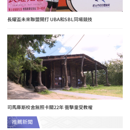
長耀盃未來聯盟開打 UBA和SBL同場競技
司馬庫斯校舍無照卡關22年 衝擊童受教權
推薦新聞