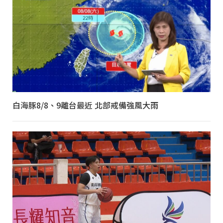
白海豚8/8、9離台最近 北部戒備強風大雨