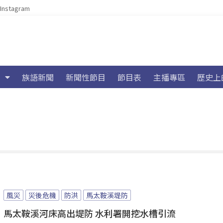
Instagram
族語新聞
新聞性節目
節目表
主播專區
歷史上
風災
災後危機
防洪
馬太鞍溪堤防
馬太鞍溪河床高出堤防 水利署開挖水槽引流