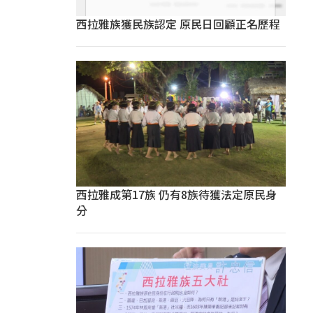
西拉雅族獲民族認定 原民日回顧正名歷程
西拉雅成第17族 仍有8族待獲法定原民身
分