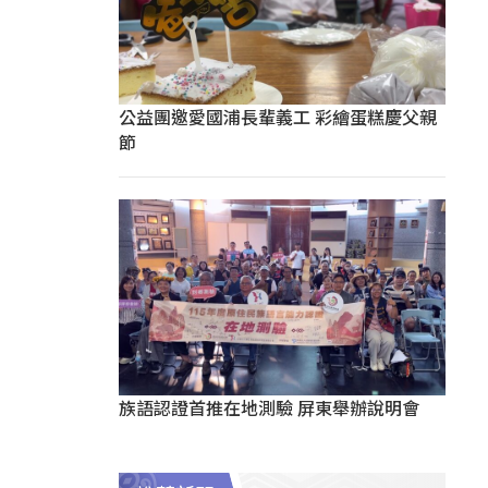
公益團邀愛國浦長輩義工 彩繪蛋糕慶父親
節
族語認證首推在地測驗 屏東舉辦說明會