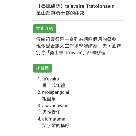
【魯凱族語】ta‘avalra ‘i tatolohae ni｜
萬山部落勇士祭的由來
文化介紹
傳統祖靈祭是一系列為期四個月的祭典，
現今配合族人工作求學濃縮為一天，並特
別將「勇士祭(Ta‘avala)」凸顯辦理。
小辭典
ta‘avalra
勇士成年禮
molapangolai
祖靈祭
asavasavahe
男性青年
atamatama
父字輩的稱呼