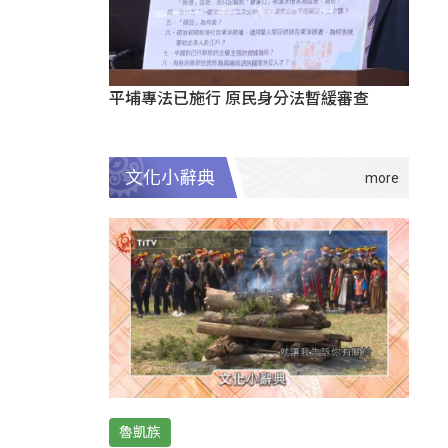
平埔專法已施行 原民身分法暫緩審查
文化小辭典
魯凱族