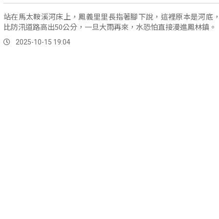
站在馬太鞍溪河床上，鳳義里里長指著腳下說，這裡原本是河底
比防汛道路高出50公分，一旦大雨再來，水恐怕直接漫進鳳林鎮。
2025-10-15 19:04