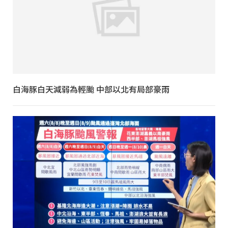
白海豚白天減弱為輕颱 中部以北有局部豪雨