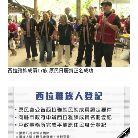
西拉雅族成第17族 原民日慶賀正名成功