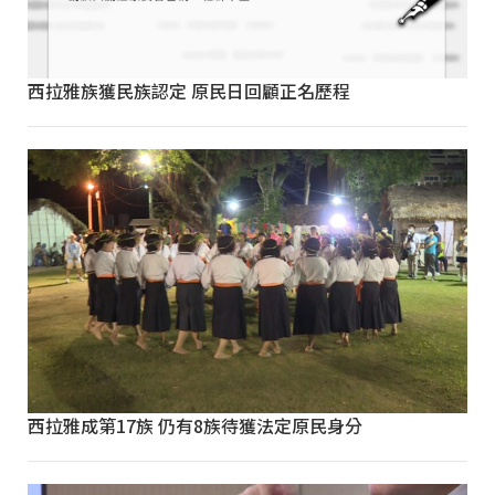
西拉雅族獲民族認定 原民日回顧正名歷程
西拉雅成第17族 仍有8族待獲法定原民身分