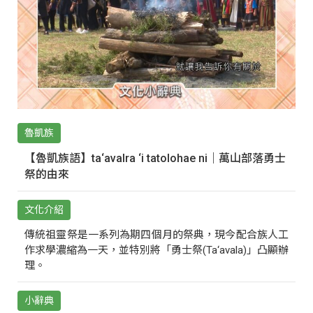
魯凱族
【魯凱族語】ta‘avalra ‘i tatolohae ni｜萬山部落勇士
祭的由來
文化介紹
傳統祖靈祭是一系列為期四個月的祭典，現今配合族人工
作求學濃縮為一天，並特別將「勇士祭(Ta‘avala)」凸顯辦
理。
小辭典