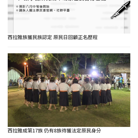
西拉雅族獲民族認定 原民日回顧正名歷程
西拉雅成第17族 仍有8族待獲法定原民身分