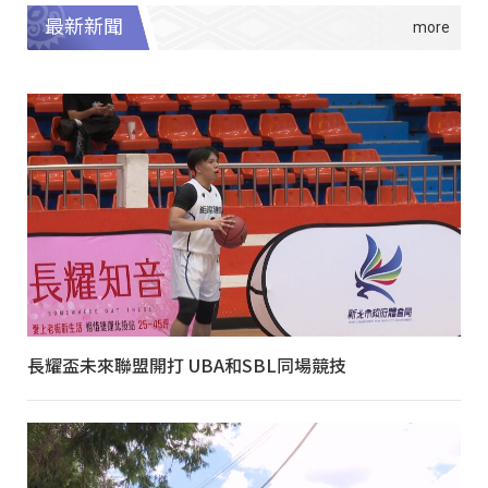
最新新聞
長耀盃未來聯盟開打 UBA和SBL同場競技