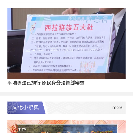
平埔專法已施行 原民身分法暫緩審查
文化小辭典