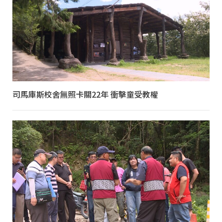
司馬庫斯校舍無照卡關22年 衝擊童受教權