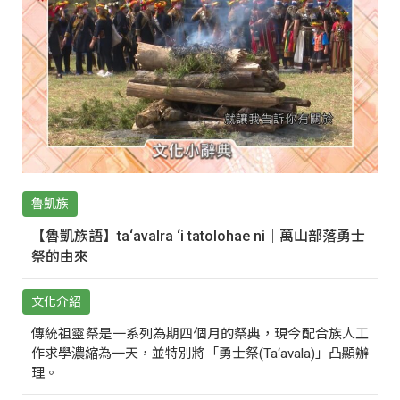
魯凱族
【魯凱族語】ta‘avalra ‘i tatolohae ni｜萬山部落勇士
祭的由來
文化介紹
傳統祖靈祭是一系列為期四個月的祭典，現今配合族人工
作求學濃縮為一天，並特別將「勇士祭(Ta‘avala)」凸顯辦
理。