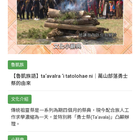
魯凱族
【魯凱族語】ta‘avalra ‘i tatolohae ni｜萬山部落勇士
祭的由來
文化介紹
傳統祖靈祭是一系列為期四個月的祭典，現今配合族人工
作求學濃縮為一天，並特別將「勇士祭(Ta‘avala)」凸顯辦
理。
小辭典