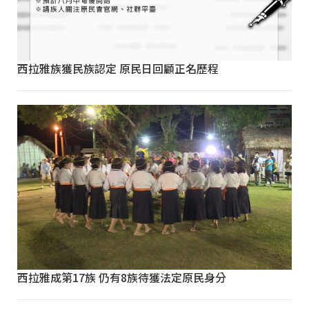
西拉雅族獲民族認定 原民日回顧正名歷程
西拉雅成第17族 仍有8族待獲法定原民身分