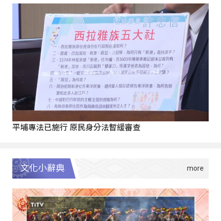
平埔專法已施行 原民身分法暫緩審查
文化小辭典