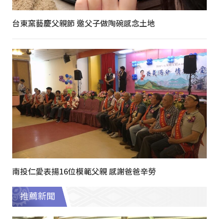
台東窯藝慶父親節 邀父子做陶碗感念土地
南投仁愛表揚16位模範父親 感謝爸爸辛勞
推薦新聞