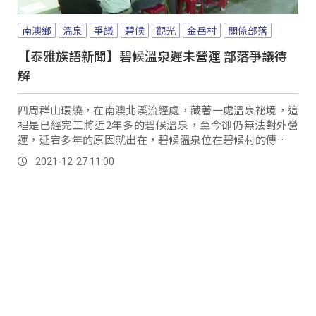
南澳鄉
溫泉
爭議
碧候
觀光
金岳村
關係部落
【泰雅族語新聞】碧候溫泉遲未營運 部落爭議待
解
四周群山環繞，在南澳北溪流經處，藏著一處溫泉祕境，這
裡是已經完工將近2年多的碧候溫泉，至今卻仍無法對外營
運，延宕多年的原因就出在，碧候溫泉位在碧候村的傳統領
域，但行政轄區卻屬於金岳村，因此南澳鄉公所將兩部落列
2021-12-27 11:00
入關係部落，而12月13日碧候部落針對是否同意碧候部落營
運召開部落會議，也再次開啟對關係部落認定討論。