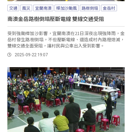
交通
風災
宜蘭南澳
樺加沙颱風
路樹倒塌
金岳村
南澳金岳路樹倒塌壓斷電線 雙線交通受阻
受到強颱樺加沙影響，宜蘭南澳在21日深夜出現強降雨，金
岳村發生路樹倒塌，不但壓斷電線、還造成村內路燈熄滅，
雙線交通全面受阻，讓村民與公車出入受到影響。
2025-09-22 19:07