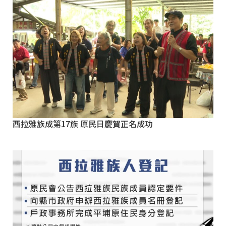
西拉雅族成第17族 原民日慶賀正名成功