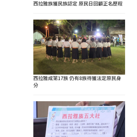
西拉雅族獲民族認定 原民日回顧正名歷程
西拉雅成第17族 仍有8族待獲法定原民身
分