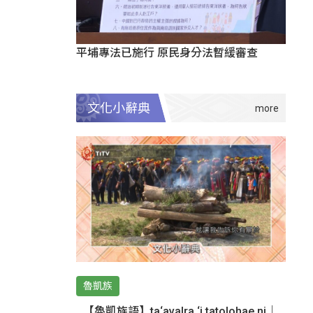
平埔專法已施行 原民身分法暫緩審查
文化小辭典
魯凱族
【魯凱族語】ta‘avalra ‘i tatolohae ni｜