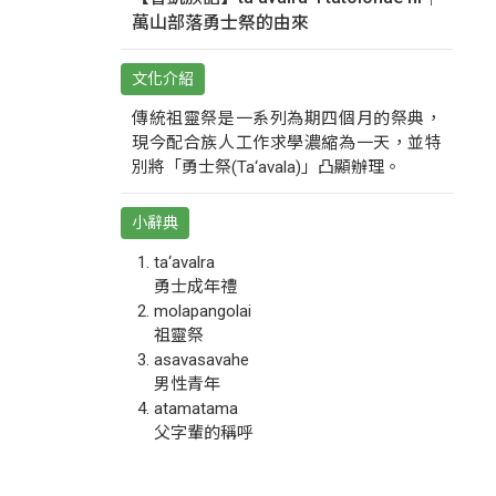
萬山部落勇士祭的由來
文化介紹
傳統祖靈祭是一系列為期四個月的祭典，
現今配合族人工作求學濃縮為一天，並特
別將「勇士祭(Ta‘avala)」凸顯辦理。
小辭典
ta‘avalra
勇士成年禮
molapangolai
祖靈祭
asavasavahe
男性青年
atamatama
父字輩的稱呼