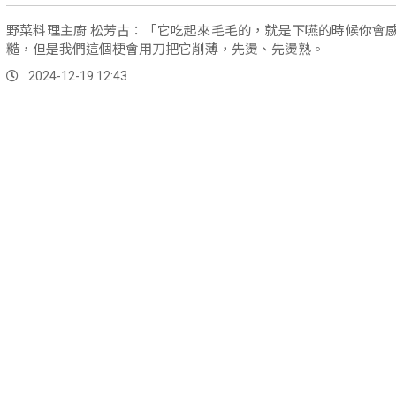
野菜料理主廚 松芳古：「它吃起來毛毛的，就是下嚥的時候你會
糙，但是我們這個梗會用刀把它削薄，先燙、先燙熟。
2024-12-19 12:43