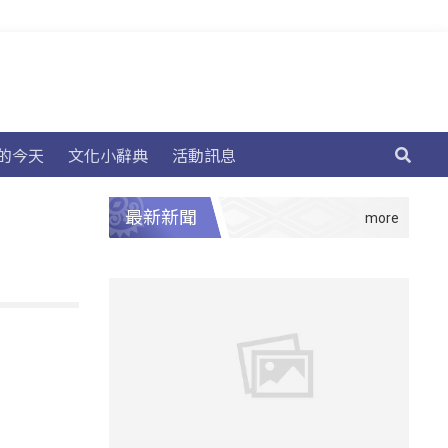
的今天
文化小辭典
活動訊息
最新新聞