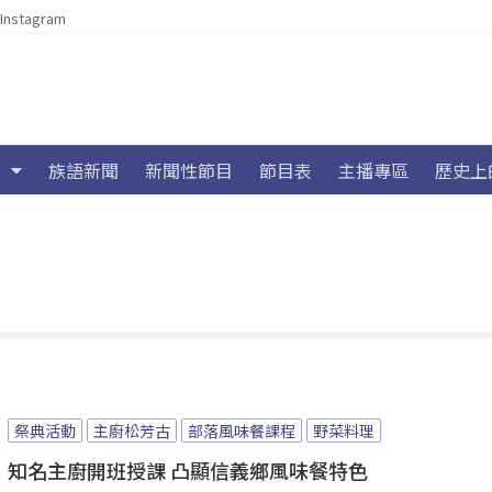
Instagram
族語新聞
新聞性節目
節目表
主播專區
歷史上
祭典活動
主廚松芳古
部落風味餐課程
野菜料理
知名主廚開班授課 凸顯信義鄉風味餐特色