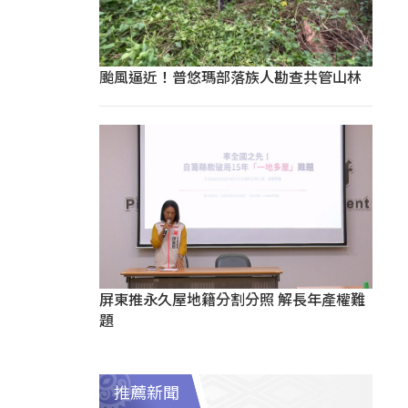
颱風逼近！普悠瑪部落族人勘查共管山林
屏東推永久屋地籍分割分照 解長年產權難
題
推薦新聞