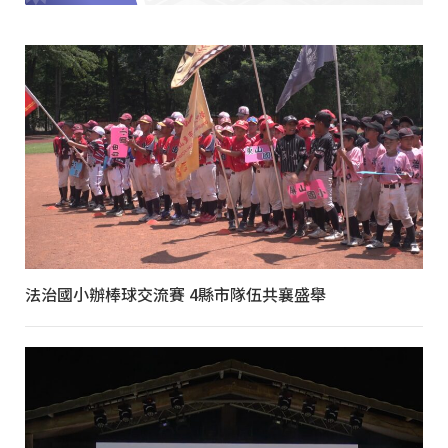
法治國小辦棒球交流賽 4縣市隊伍共襄盛舉