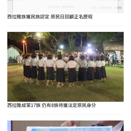
西拉雅族獲民族認定 原民日回顧正名歷程
西拉雅成第17族 仍有8族待獲法定原民身分