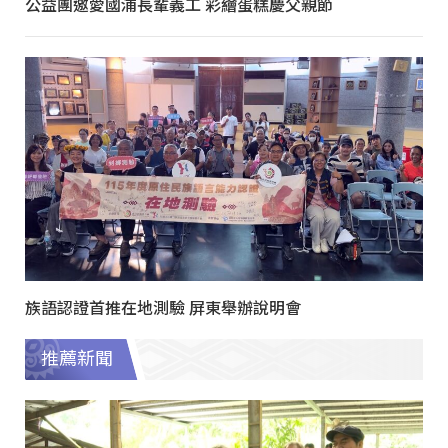
公益團邀愛國浦長輩義工 彩繪蛋糕慶父親節
族語認證首推在地測驗 屏東舉辦說明會
推薦新聞