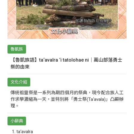
魯凱族
【魯凱族語】ta‘avalra ‘i tatolohae ni｜萬山部落勇士
祭的由來
文化介紹
傳統祖靈祭是一系列為期四個月的祭典，現今配合族人工
作求學濃縮為一天，並特別將「勇士祭(Ta‘avala)」凸顯辦
理。
小辭典
ta‘avalra