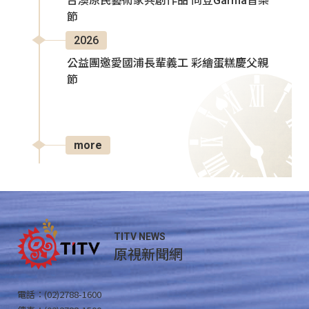
台澳原民藝術家共創作品 同登Garma音樂
節
2026
公益團邀愛國浦長輩義工 彩繪蛋糕慶父親
節
more
TITV NEWS
原視新聞網
電話：(02)2788-1600