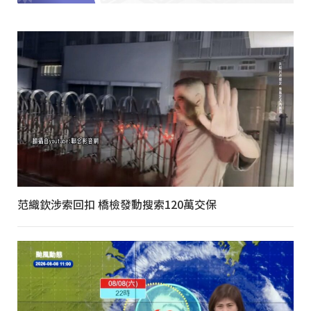
范織欽涉索回扣 橋檢發動搜索120萬交保