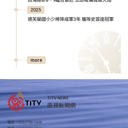
白海豚8/8、9離台最近 北部戒備強風大雨
2025
德芙蘭國小少棒隊成軍3年 獲隊史首座冠軍
more
TITV NEWS
原視新聞網
電話：(02)2788-1600