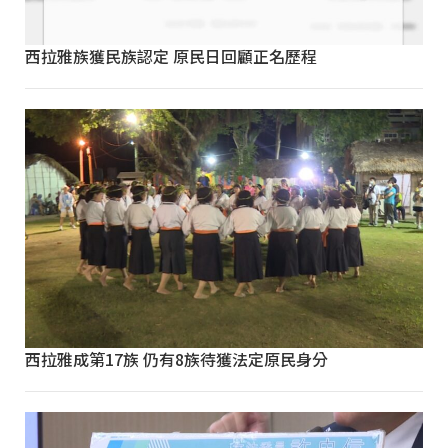
西拉雅族獲民族認定 原民日回顧正名歷程
西拉雅成第17族 仍有8族待獲法定原民身分