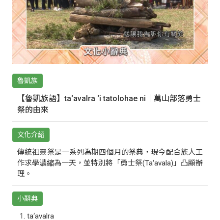
魯凱族
【魯凱族語】ta‘avalra ‘i tatolohae ni｜萬山部落勇士
祭的由來
文化介紹
傳統祖靈祭是一系列為期四個月的祭典，現今配合族人工
作求學濃縮為一天，並特別將「勇士祭(Ta‘avala)」凸顯辦
理。
小辭典
ta‘avalra