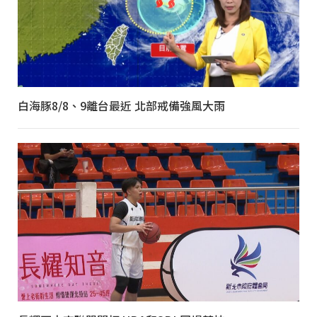
白海豚8/8、9離台最近 北部戒備強風大雨