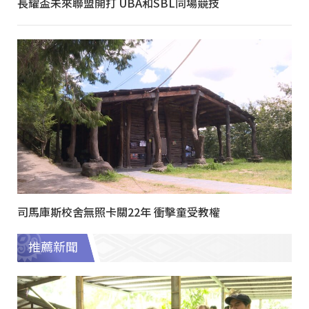
長耀盃未來聯盟開打 UBA和SBL同場競技
司馬庫斯校舍無照卡關22年 衝擊童受教權
推薦新聞