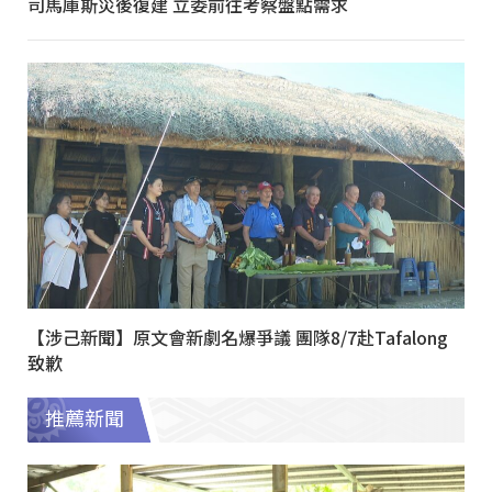
司馬庫斯災後復建 立委前往考察盤點需求
【涉己新聞】原文會新劇名爆爭議 團隊8/7赴Tafalong
致歉
推薦新聞