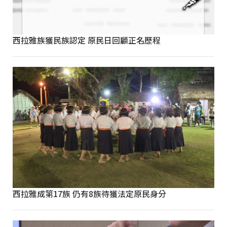
西拉雅族獲民族認定 原民日回顧正名歷程
西拉雅成第17族 仍有8族待獲法定原民身分