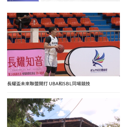
長耀盃未來聯盟開打 UBA和SBL同場競技