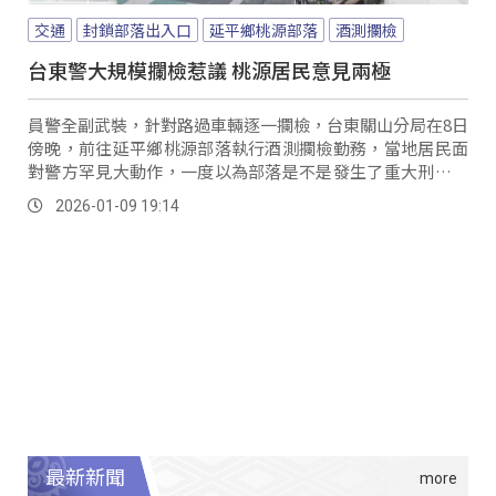
交通
封鎖部落出入口
延平鄉桃源部落
酒測攔檢
台東警大規模攔檢惹議 桃源居民意見兩極
員警全副武裝，針對路過車輛逐一攔檢，台東關山分局在8日
傍晚，前往延平鄉桃源部落執行酒測攔檢勤務，當地居民面
對警方罕見大動作，一度以為部落是不是發生了重大刑案，
表示過去從未見過如此大陣仗。
2026-01-09 19:14
最新新聞