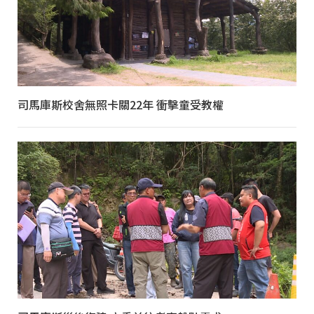
司馬庫斯校舍無照卡關22年 衝擊童受教權