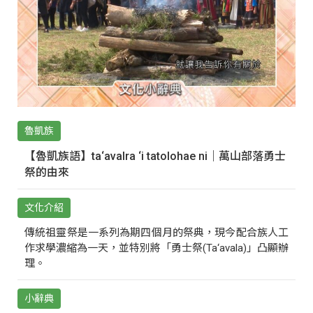
魯凱族
【魯凱族語】ta‘avalra ‘i tatolohae ni｜萬山部落勇士
祭的由來
文化介紹
傳統祖靈祭是一系列為期四個月的祭典，現今配合族人工
作求學濃縮為一天，並特別將「勇士祭(Ta‘avala)」凸顯辦
理。
小辭典