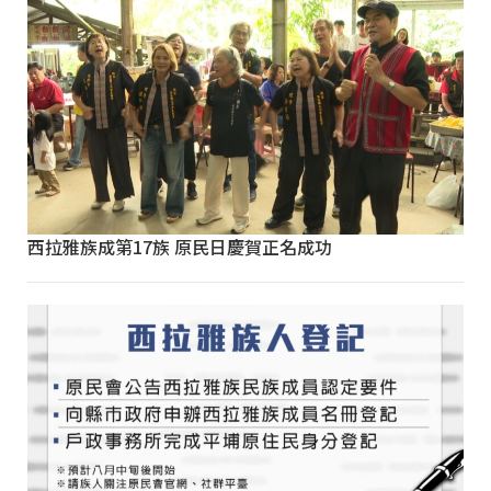
西拉雅族成第17族 原民日慶賀正名成功