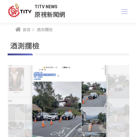
TITV NEWS
原視新聞網
首頁
酒測攔檢
酒測攔檢