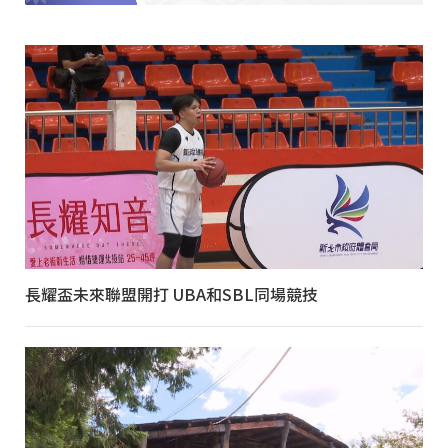
長耀盃未來聯盟開打 UBA和SBL同場競技