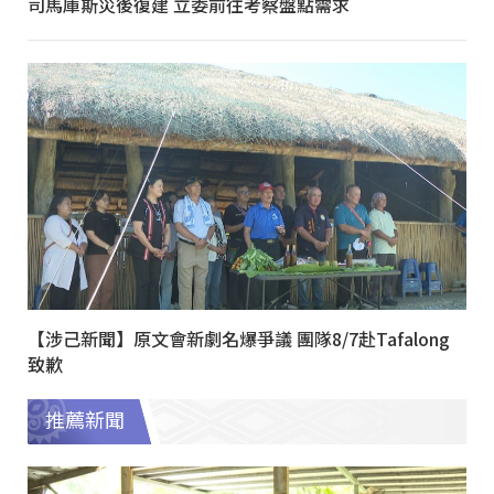
司馬庫斯災後復建 立委前往考察盤點需求
【涉己新聞】原文會新劇名爆爭議 團隊8/7赴Tafalong
致歉
推薦新聞