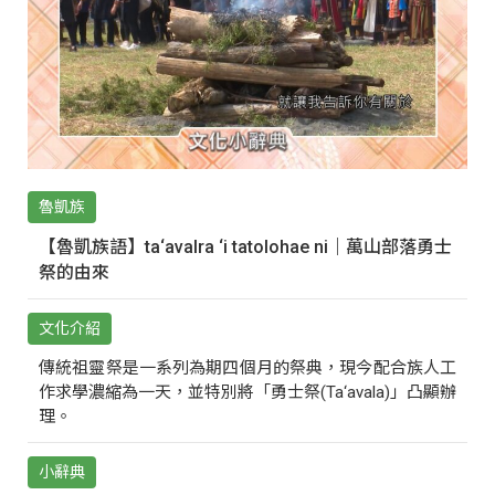
魯凱族
【魯凱族語】ta‘avalra ‘i tatolohae ni｜萬山部落勇士
祭的由來
文化介紹
傳統祖靈祭是一系列為期四個月的祭典，現今配合族人工
作求學濃縮為一天，並特別將「勇士祭(Ta‘avala)」凸顯辦
理。
小辭典