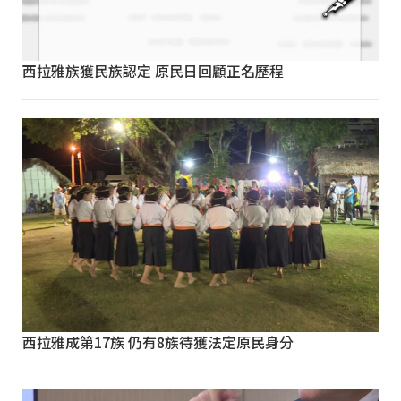
西拉雅族獲民族認定 原民日回顧正名歷程
西拉雅成第17族 仍有8族待獲法定原民身分