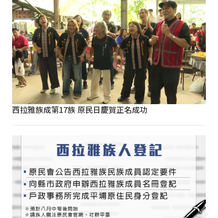
西拉雅族成第17族 原民日慶賀正名成功