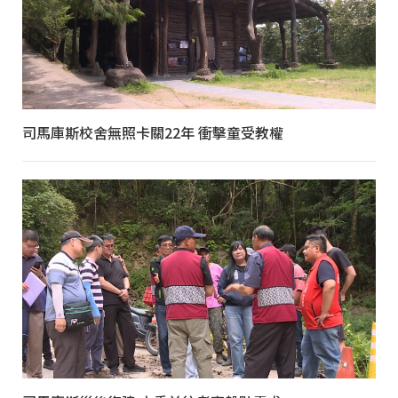
司馬庫斯校舍無照卡關22年 衝擊童受教權