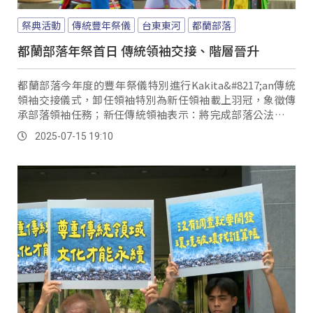
祭典活動
傳統豐年祭儀
台東東河
都蘭部落
都蘭部落年祭首日 傳統領袖交接、階層晉升
都蘭部落今年度的豐年祭儀特別進行Kakita&#8217;an傳統
領袖交接儀式，卸任領袖特別為新任領袖載上羽冠，象徵傳
承部落領袖任務；新任傳統領袖表示：將完成部落公法人示
範區及完成爭取在都蘭鼻興建部落聚會所等。
2025-07-15 19:10