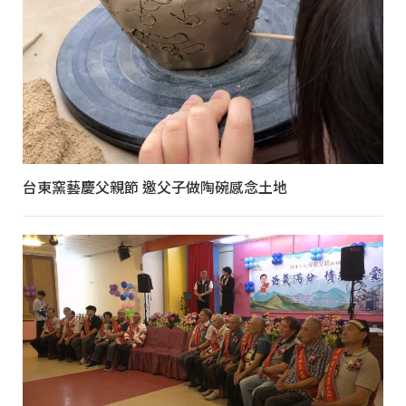
台東窯藝慶父親節 邀父子做陶碗感念土地