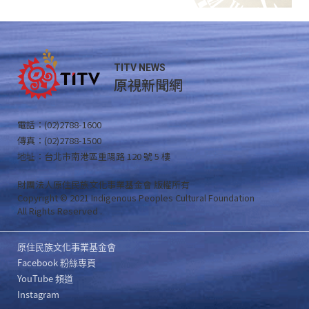
TITV NEWS
原視新聞網
電話：(02)2788-1600
傳真：(02)2788-1500
地址：台北市南港區重陽路 120 號 5 樓
財團法人原住民族文化事業基金會 版權所有
Copyright © 2021 Indigenous Peoples Cultural Foundation
All Rights Reserved .
原住民族文化事業基金會
Facebook 粉絲專頁
YouTube 頻道
Instagram