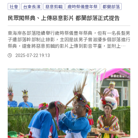
社會
台東長濱
惡意剪輯
歲時祭儀豐年祭
都蘭部落
民眾闖祭典、上傳惡意影片 都蘭部落正式提告
東海岸各部落陸續舉行歲時祭儀豐年祭典，但有一名長髮男
子遭部落幹部制止錄影，主因是該男子曾滋擾多個部落進行
祭典，還會將惡意剪輯的影片上傳到影音平臺，並附上帶有
歧視與不雅字眼的標題；日前烏石鼻部落舉行祭典時，也曾
2025-07-22 19:13
受他侵擾，由於未經申請就擅自錄影，部落青年立即前往阻
擋，在整個過程中，這名男子不斷出言挑釁，但部落青年仍
以溫和方式勸離該男子，確保祭典能夠順利進行。