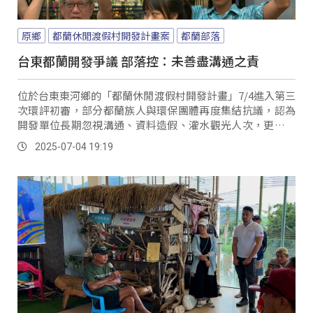
原鄉
都蘭休閒渡假村開發計畫案
都蘭部落
台東都蘭開發爭議 部落控：未善盡溝通之責
位於台東東河鄉的「都蘭休閒渡假村開發計畫」7/4進入第三
次環評初審，部分都蘭族人與環保團體再度集結抗議，認為
開發單位長期忽視溝通、資料造假、灌水觀光人次，更可能
引發地質災害與海洋污染。
2025-07-04 19:19