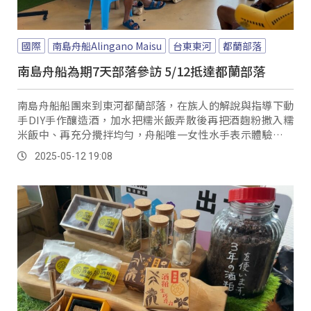
國際
南島舟船Alingano Maisu
台東東河
都蘭部落
南島舟船為期7天部落參訪 5/12抵達都蘭部落
南島舟船船團來到東河都蘭部落，在族人的解說與指導下動
手DIY手作釀造酒，加水把糯米飯弄散後再把酒麴粉撒入糯
米飯中、再充分攪拌均勻，舟船唯一女性水手表示體驗釀酒
讓她想起母親。
2025-05-12 19:08