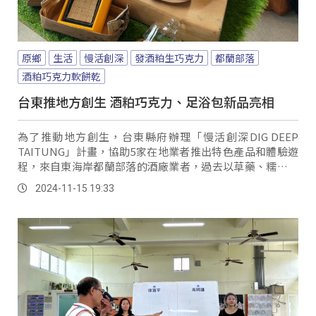
原鄉
生活
慢活創深
發酒粕生巧克力
都蘭部落
酒粕巧克力軟餅乾
台東推地方創生 酒粕巧克力、足浴包新品亮相
為了推動地方創生，台東縣府辦理「慢活創深DIG DEEP
TAITUNG」計畫，協助5家在地業者推出特色產品和體驗遊
程，來自東海岸都蘭部落的酒廠業者，過去以草藥、糯米等
阿美族古法釀酒聞名，這次更透過計畫，與屏東知名巧克力
2024-11-15 19:33
品牌，聯名開發酒粕生巧克力和軟餅乾，除了使商品更多元
化，也將酒廠副產物得到有效利用。