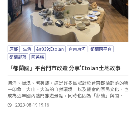
原鄉
生活
&#039;Etolan
台東東河
都蘭國平台
都蘭部落
阿美族
「都蘭國」平台門市改造 分享'Etolan土地故事
海洋、衝浪、阿美族，這是許多民眾對於台東都蘭部落的第
一印象，大山、大海的自然環境，以及豐富的原民文化，也
成為近年國內熱門旅遊景點，同時也因為「都蘭」與閩南語
「堵覽」發音很相似，引起網路熱議；但都蘭這個中文地
2023-08-19 19:16
名，其實是由阿美族語「&#8217;Etolan」翻譯而來，意思
指很多石頭堆砌的地方。