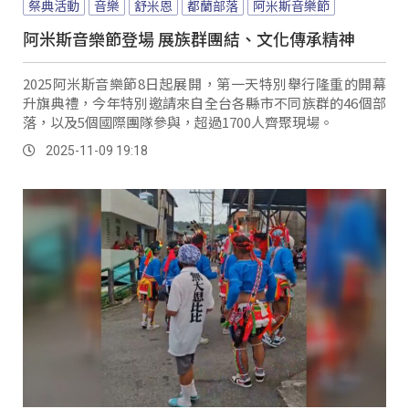
祭典活動
音樂
舒米恩
都蘭部落
阿米斯音樂節
阿米斯音樂節登場 展族群團結、文化傳承精神
2025阿米斯音樂節8日起展開，第一天特別舉行隆重的開幕
升旗典禮，今年特別邀請來自全台各縣市不同族群的46個部
落，以及5個國際團隊參與，超過1700人齊聚現場。
2025-11-09 19:18