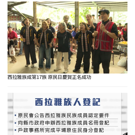
西拉雅族成第17族 原民日慶賀正名成功