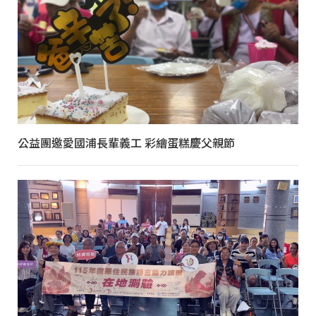
公益團邀愛國浦長輩義工 彩繪蛋糕慶父親節