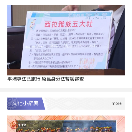
平埔專法已施行 原民身分法暫緩審查
文化小辭典