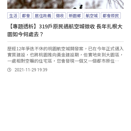
生活
都會
居住政義
徵收
新園鄉
航空城
都會原民
【專題透析】319戶原民遇航空城徵收 長年扎根大
園如今何處去？
歷經12年爭迭不休的桃園航空城開發案，已在今年正式邁入
實質建設，也將桃園推向黃金建設期，但實地來到大園區，
一處相對空曠的住宅區，您會發現一個又一個都市原住民聚
落，但當國家政策勢在必行，族人卻不知該何去何從？ 桃園
2021-11-29 19:39
大園區居民蔡佩榕表示，「住到現在已經三十幾年了，一想
到這個說要分散了，就覺得真的太難過了！」 桃園大園區原
住民族發展協進會副主席黃斐鑫提到，「聚在一起徵收戶就
是討論你找到房子了沒？我哪裡有看到房子、房價多少、可
不可以買？」 居民臉上盡是徬徨無助表情，因為隨著航空城
徵收作業逐步啟動，代表同一時間，就有高達4千多戶徵收居
民，正在四處另謀安身之地，當中至少有319戶受影響的原
民族人，也努力在都市叢林中，尋找下一個居住地。