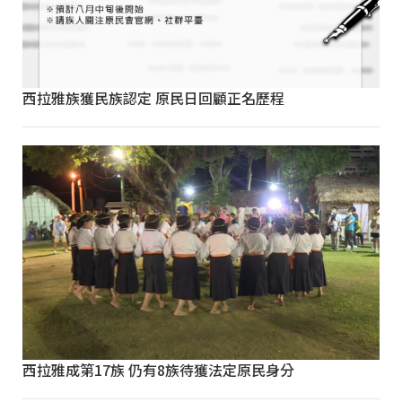
西拉雅族獲民族認定 原民日回顧正名歷程
西拉雅成第17族 仍有8族待獲法定原民身分