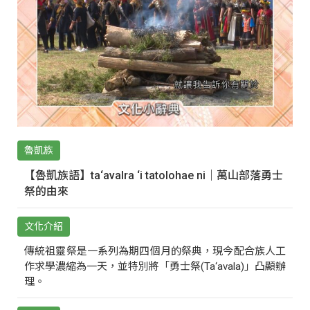
魯凱族
【魯凱族語】ta‘avalra ‘i tatolohae ni｜萬山部落勇士
祭的由來
文化介紹
傳統祖靈祭是一系列為期四個月的祭典，現今配合族人工
作求學濃縮為一天，並特別將「勇士祭(Ta‘avala)」凸顯辦
理。