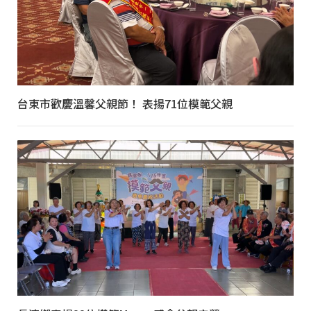
台東市歡慶溫馨父親節！ 表揚71位模範父親