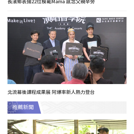
長濱鄉表揚22位模範Mama 感念父親辛勞
北流幕後課程成果展 阿爆率新人熱力登台
推薦新聞