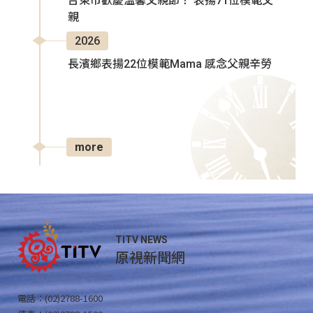
台東市歡慶溫馨父親節！ 表揚71位模範父
親
2026
長濱鄉表揚22位模範Mama 感念父親辛勞
more
TITV NEWS
原視新聞網
電話：(02)2788-1600