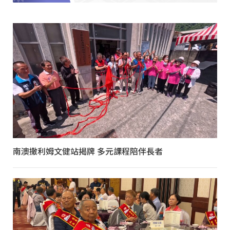
南澳撒利姆文健站揭牌 多元課程陪伴長者