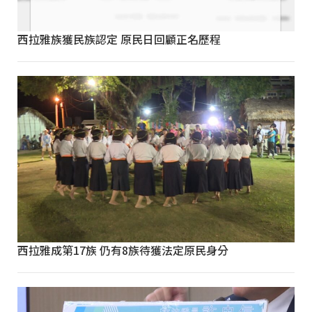
西拉雅族獲民族認定 原民日回顧正名歷程
西拉雅成第17族 仍有8族待獲法定原民身分