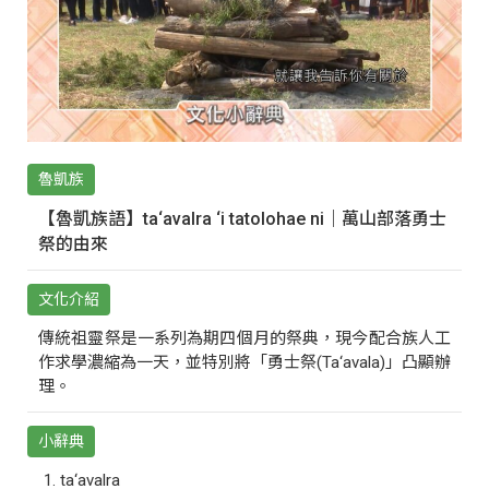
魯凱族
【魯凱族語】ta‘avalra ‘i tatolohae ni｜萬山部落勇士
祭的由來
文化介紹
傳統祖靈祭是一系列為期四個月的祭典，現今配合族人工
作求學濃縮為一天，並特別將「勇士祭(Ta‘avala)」凸顯辦
理。
小辭典
ta‘avalra