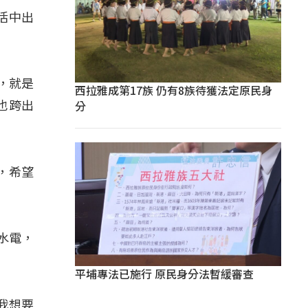
活中出
，就是
西拉雅成第17族 仍有8族待獲法定原民身
分
也跨出
，希望
水電，
平埔專法已施行 原民身分法暫緩審查
我想要