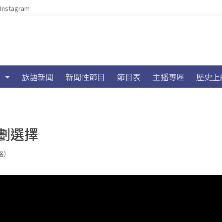
Instagram
族語新聞
新聞性節目
節目表
主播專區
歷史上
劃選擇
浩銘）