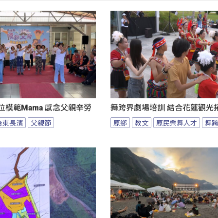
位模範Mama 感念父親辛勞
舞跨界劇場培訓 結合花蓮觀光
台東長濱
父親節
原鄉
教文
原民樂舞人才
舞