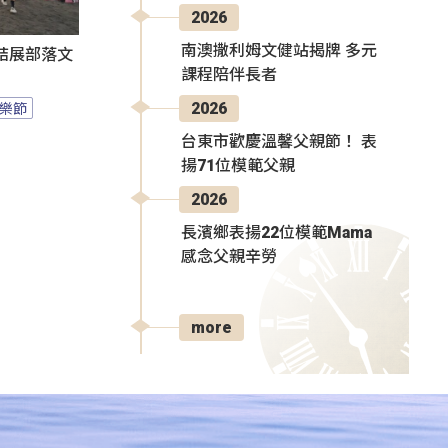
2026
南澳撒利姆文健站揭牌 多元
結展部落文
課程陪伴長者
樂節
2026
台東市歡慶溫馨父親節！ 表
揚71位模範父親
2026
長濱鄉表揚22位模範Mama
感念父親辛勞
more