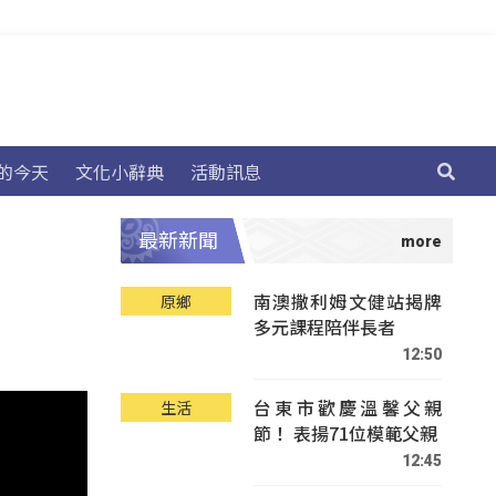
的今天
文化小辭典
活動訊息
最新新聞
南澳撒利姆文健站揭牌
原鄉
多元課程陪伴長者
12:50
台東市歡慶溫馨父親
生活
節！ 表揚71位模範父親
12:45