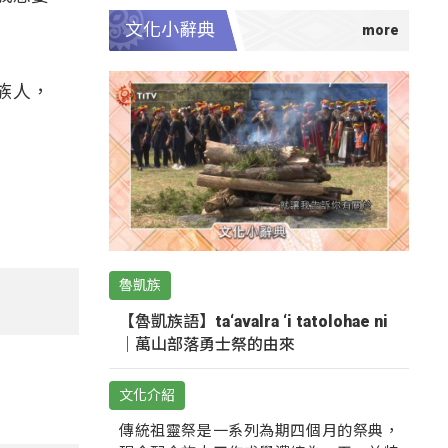
文化小辭典
族人，
魯凱族
【魯凱族語】ta‘avalra ‘i tatolohae ni
｜萬山部落勇士祭的由來
文化介紹
傳統祖靈祭是一系列為期四個月的祭典，