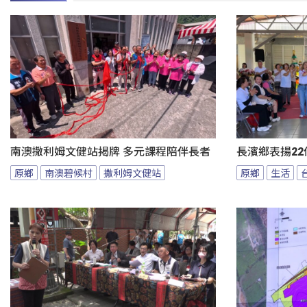
南澳撒利姆文健站揭牌 多元課程陪伴長者
長濱鄉表揚22
原鄉
南澳碧候村
撒利姆文健站
原鄉
生活