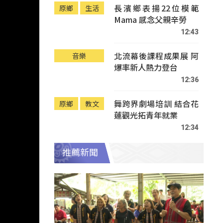
長濱鄉表揚22位模範
原鄉
生活
Mama 感念父親辛勞
12:43
北流幕後課程成果展 阿
音樂
爆率新人熱力登台
12:36
舞跨界劇場培訓 結合花
原鄉
教文
蓮觀光拓青年就業
12:34
推薦新聞