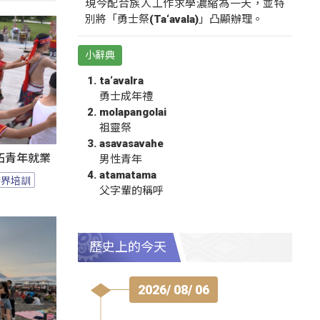
現今配合族人工作求學濃縮為一天，並特
別將「勇士祭(Ta‘avala)」凸顯辦理。
小辭典
ta‘avalra
勇士成年禮
molapangolai
祖靈祭
asavasavahe
拓青年就業
男性青年
atamatama
跨界培訓
父字輩的稱呼
歷史上的今天
2026/ 08/ 06