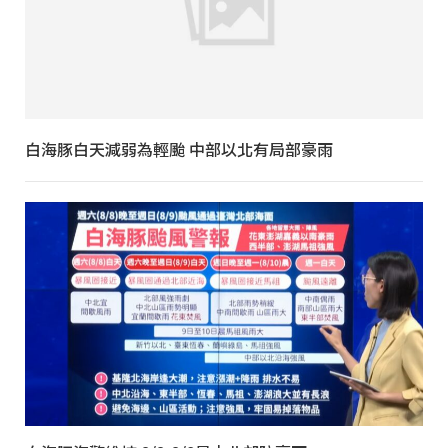
白海豚白天減弱為輕颱 中部以北有局部豪雨