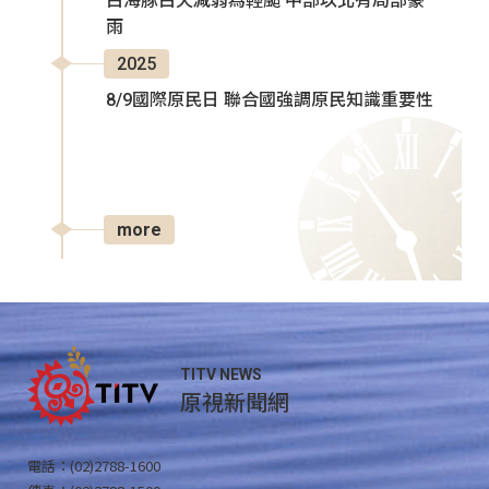
白海豚白天減弱為輕颱 中部以北有局部豪
雨
2025
8/9國際原民日 聯合國強調原民知識重要性
more
TITV NEWS
原視新聞網
電話：(02)2788-1600