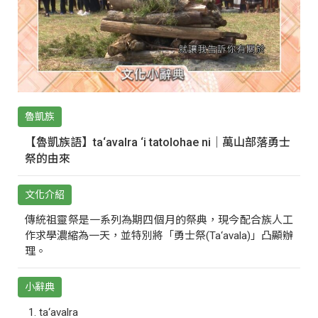
魯凱族
【魯凱族語】ta‘avalra ‘i tatolohae ni｜萬山部落勇士
祭的由來
文化介紹
傳統祖靈祭是一系列為期四個月的祭典，現今配合族人工
作求學濃縮為一天，並特別將「勇士祭(Ta‘avala)」凸顯辦
理。
小辭典
ta‘avalra