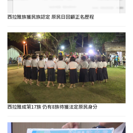
西拉雅族獲民族認定 原民日回顧正名歷程
西拉雅成第17族 仍有8族待獲法定原民身分