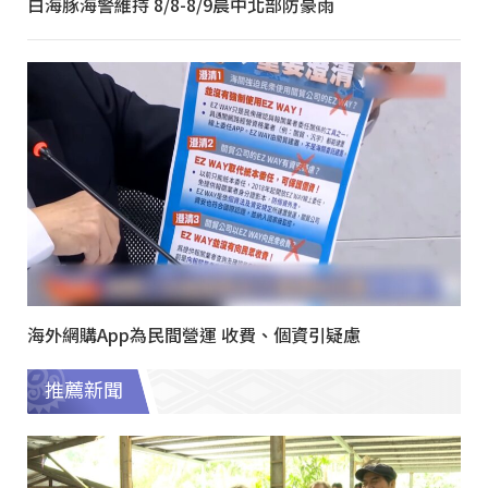
白海豚海警維持 8/8-8/9晨中北部防豪雨
海外網購App為民間營運 收費、個資引疑慮
推薦新聞