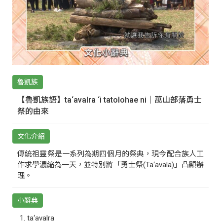
魯凱族
【魯凱族語】ta‘avalra ‘i tatolohae ni｜萬山部落勇士
祭的由來
文化介紹
傳統祖靈祭是一系列為期四個月的祭典，現今配合族人工
作求學濃縮為一天，並特別將「勇士祭(Ta‘avala)」凸顯辦
理。
小辭典
ta‘avalra