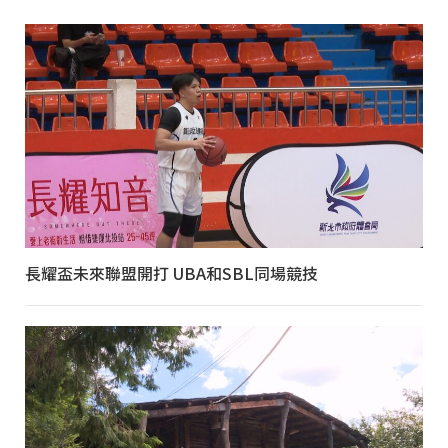
長耀盃未來聯盟開打 UBA和SBL同場競技