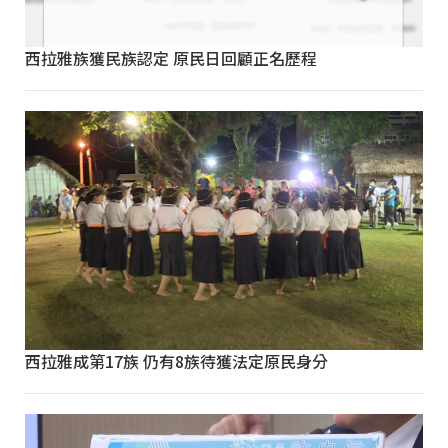
西拉雅族獲民族認定 原民日回顧正名歷程
西拉雅成第17族 仍有8族待獲法定原民身分