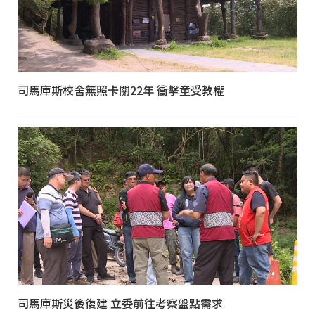
司馬庫斯校舍無照卡關22年 衝擊童受教權
司馬庫斯災後復建 立委前往考察盤點需求