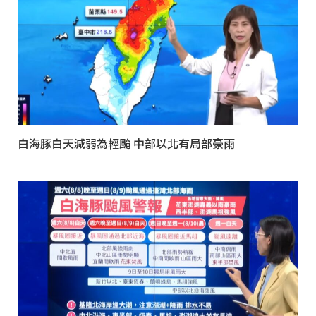
白海豚白天減弱為輕颱 中部以北有局部豪雨