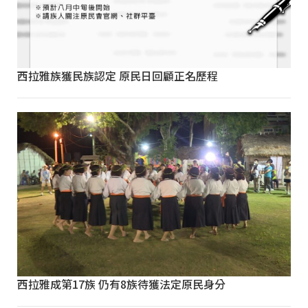
西拉雅族獲民族認定 原民日回顧正名歷程
西拉雅成第17族 仍有8族待獲法定原民身分