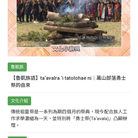
魯凱族
【魯凱族語】ta‘avalra ‘i tatolohae ni｜萬山部落勇士
祭的由來
文化介紹
傳統祖靈祭是一系列為期四個月的祭典，現今配合族人工
作求學濃縮為一天，並特別將「勇士祭(Ta‘avala)」凸顯辦
理。