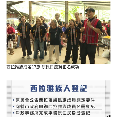
西拉雅族成第17族 原民日慶賀正名成功