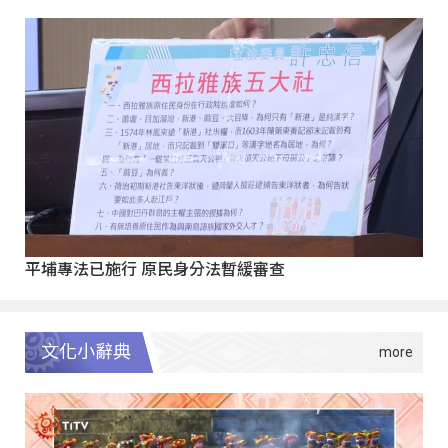
平埔專法已施行 原民身分法暫緩審查
文化小辭典