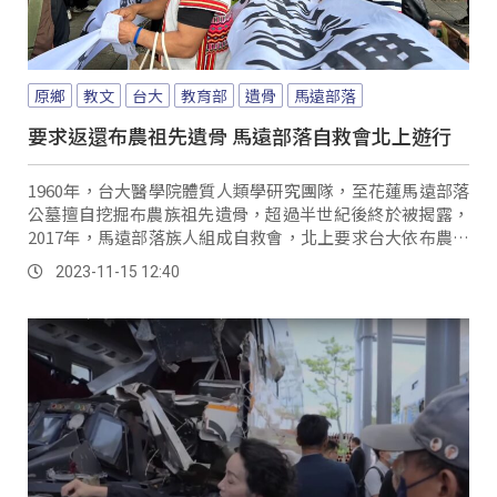
原鄉
教文
台大
教育部
遺骨
馬遠部落
要求返還布農祖先遺骨 馬遠部落自救會北上遊行
1960年，台大醫學院體質人類學研究團隊，至花蓮馬遠部落
公墓擅自挖掘布農族祖先遺骨，超過半世紀後終於被揭露，
2017年，馬遠部落族人組成自救會，北上要求台大依布農禮
俗返還遺骨，6年以來雖經不斷溝通協調，但台大仍拒絕設立
2023-11-15 12:40
「花蓮縣萬榮鄉馬遠村布農族骨骸遭不公義取掘事件」基金
會或捐助設立經費，對此，馬遠村民憤慨不已，15號自救會
再次號召族人北上遊行。