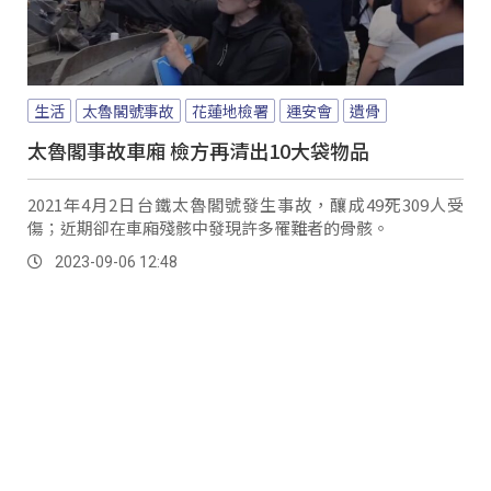
生活
太魯閣號事故
花蓮地檢署
運安會
遺骨
太魯閣事故車廂 檢方再清出10大袋物品
2021年4月2日台鐵太魯閣號發生事故，釀成49死309人受
傷；近期卻在車廂殘骸中發現許多罹難者的骨骸。
2023-09-06 12:48