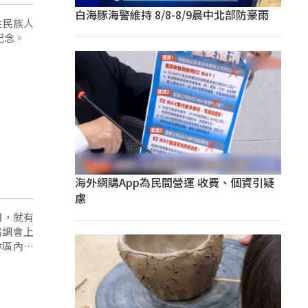
白海豚海警維持 8/8-8/9晨中北部防豪雨
住民族人
紀念。
海外網購App為民間營運 收費、個資引疑
慮
月，就有
協調會上
林區內百