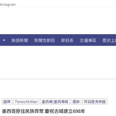
Instagram
族語新聞
新聞性節目
節目表
主播專區
歷史上
國際
Tenochtitlan
墨西哥/墨西哥城
遺跡
阿茲提克帝國
墨西哥原住民族齊聚 慶祝古城建立698年