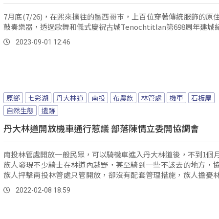
7月底(7/26)，在熙來攘往的墨西哥市，上百位穿著傳統服飾的原
敲奏樂器，透過歌舞和儀式慶祝古城Tenochtitlan第698周年建城
2023-09-01 12:46
原鄉
七彩湖
丹大林道
南投
布農族
林管處
機車
石板屋
自然生態
遺跡
丹大林道開放機車通行惹議 部落陳情立委開協調會
南投林管處開放一般民眾，可以騎機車進入丹大林道後，不到1個
族人發現不少騎士在林道內越野，甚至騎到一些不該去的地方，
族人抨擊南投林管處只管開放，卻沒有配套管理措施，族人擔憂
年歷史布農石板屋，遭到破壞。
2022-02-08 18:59