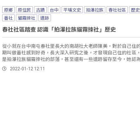
原鄉
原住民
古蹟
台中
平埔文史
拍瀑拉族
春社社區
歷史
番社
貓霧拺社
遺跡
春社社區踏查 認識「拍瀑拉族貓霧拺社」歷史
從小就在台中南屯春社里長大的南胡社大老師陳美，對於自己住
期叫做番社感到好奇，長大深入研究之後，才發現自己住的社區
是拍瀑拉族貓霧拺社的部落，甚至還有一些遺跡留存至今，她認
是相當珍...。
2022-01-12 12:11