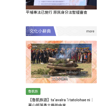
平埔專法已施行 原民身分法暫緩審查
文化小辭典
魯凱族
【魯凱族語】ta‘avalra ‘i tatolohae ni｜
萬山部落勇士祭的由來