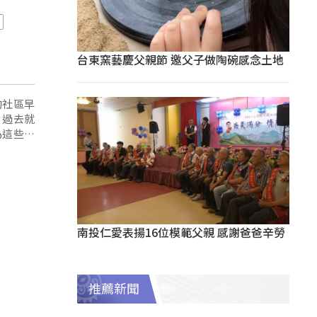
台東窯藝慶父親節 邀父子做陶碗感念土地
的社區早
，過去就
為這些都
南投仁愛表揚16位模範父親 感謝爸爸辛勞
推薦新聞