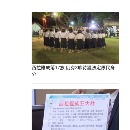
西拉雅成第17族 仍有8族待獲法定原民身
分