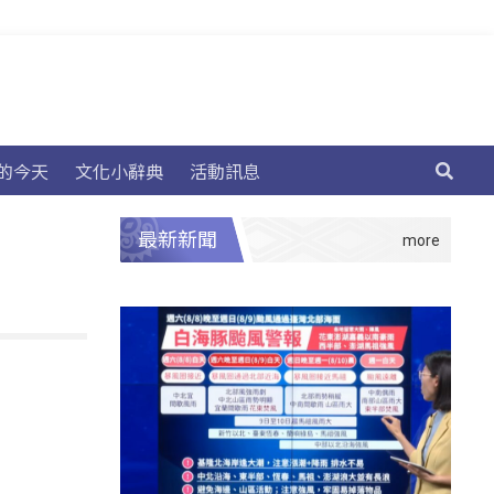
的今天
文化小辭典
活動訊息
最新新聞