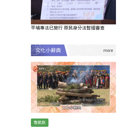
平埔專法已施行 原民身分法暫緩審查
文化小辭典
魯凱族