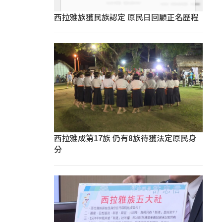
西拉雅族獲民族認定 原民日回顧正名歷程
西拉雅成第17族 仍有8族待獲法定原民身
分