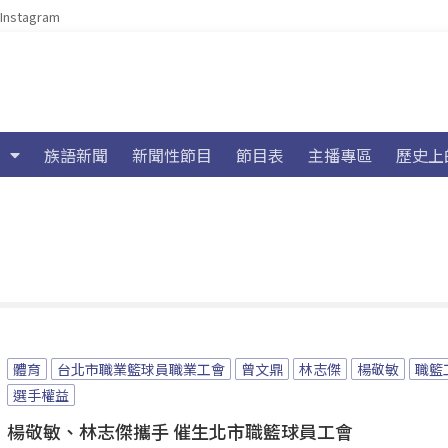
Instagram
族語新聞
新聞性節目
節目表
主播專區
歷史上
體育
台北市職業籃球員職業工會
曾文鼎
林志傑
楊敬敏
職籃
選手權益
楊敬敏、林志傑攜手 催生北市職籃球員工會