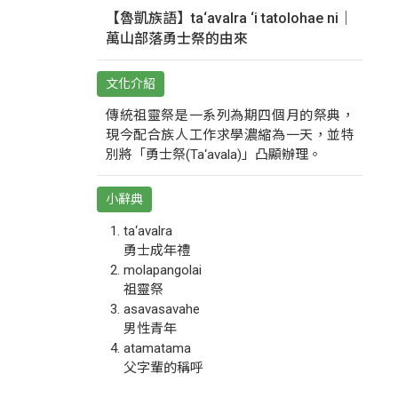
【魯凱族語】ta‘avalra ‘i tatolohae ni｜
萬山部落勇士祭的由來
文化介紹
傳統祖靈祭是一系列為期四個月的祭典，
現今配合族人工作求學濃縮為一天，並特
別將「勇士祭(Ta‘avala)」凸顯辦理。
小辭典
ta‘avalra
勇士成年禮
molapangolai
祖靈祭
asavasavahe
男性青年
atamatama
父字輩的稱呼