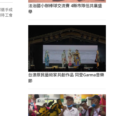
法治國小辦棒球交流賽 4縣市隊伍共襄盛
球選手成
舉
期待工會
台澳原民藝術家共創作品 同登Garma音樂
節