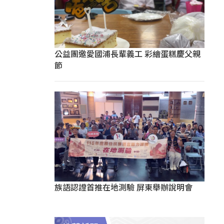
公益團邀愛國浦長輩義工 彩繪蛋糕慶父親
節
族語認證首推在地測驗 屏東舉辦說明會