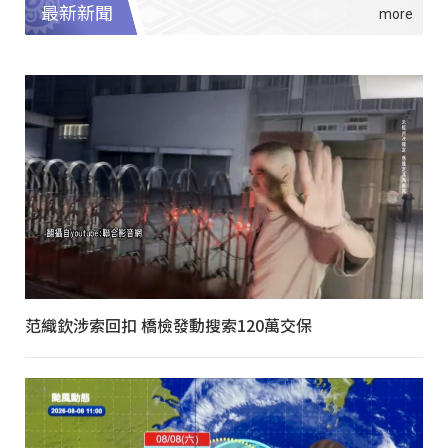
最新新聞
范織欽涉索回扣 橋檢發動搜索120萬交保