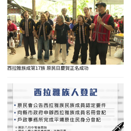
西拉雅族成第17族 原民日慶賀正名成功