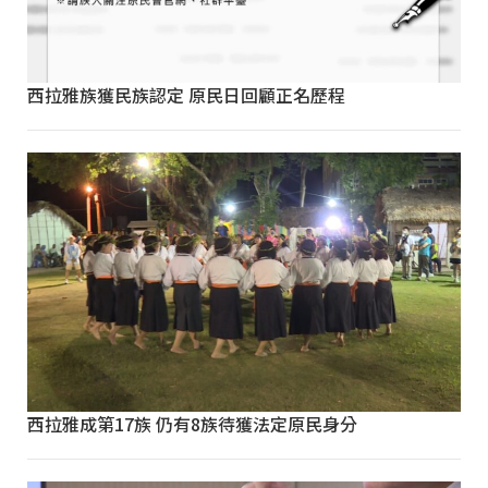
西拉雅族獲民族認定 原民日回顧正名歷程
西拉雅成第17族 仍有8族待獲法定原民身分