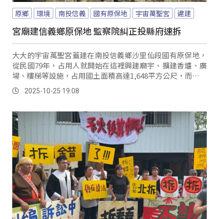
原鄉
環境
南投信義
國有原保地
宇宙萬聖宮
違建
宮廟建信義鄉原保地 監察院糾正投縣府速拆
大大的宇宙萬聖宮蓋建在南投信義鄉沙里仙段國有原保地，
從民國79年，占用人就開始在這裡興建廟宇、擴建香爐、廣
場、樓梯等設施，占用國土面積高達1,648平方公尺，而根據
監察院調查，此處不僅是水庫集水區，更是山坡地保育區農
2025-10-25 19:08
牧用地，依法不得建築使用，而原民會在8年前也向占用人提
起返還土地訴訟，經法院判決後必須返還土地並給付不當得
利，但如今卻還未強制執行，繼續放任占用人使用，監察院
等單位日前也下鄉調查，並提案糾正南投縣府與信義鄉公
所。