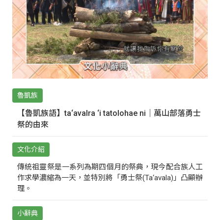
魯凱族
【魯凱族語】ta‘avalra ‘i tatolohae ni｜萬山部落勇士
祭的由來
文化介紹
傳統祖靈祭是一系列為期四個月的祭典，現今配合族人工
作求學濃縮為一天，並特別將「勇士祭(Ta‘avala)」凸顯辦
理。
小辭典