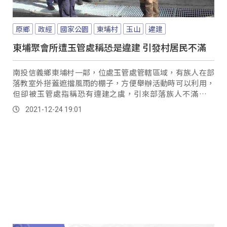
原鄉
政經
國家公園
東埔村
玉山
違建
東埔聚會所遭玉管處稱恐是違建 引發村居民不滿
南投信義鄉東埔村一鄰，位處玉管處管轄區域，有族人在部
落教室外搭蓋遮擋風雨的棚子，方便舉辦活動時可以利用，
但卻被玉管處指稱恐有違建之虞，引來部落族人不滿跟抗
議，認為玉管處應該尊重部落族人生活慣習，不應處...。
2021-12-24 19:01