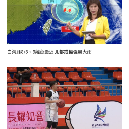
白海豚8/8、9離台最近 北部戒備強風大雨