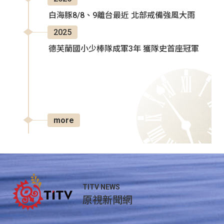
白海豚8/8、9離台最近 北部戒備強風大雨
2025
德芙蘭國小少棒隊成軍3年 獲隊史首座冠軍
more
TITV NEWS
原視新聞網