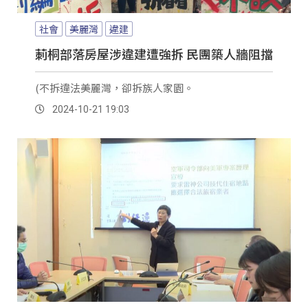
社會
美麗灣
違建
莿桐部落房屋涉違建遭強拆 民團築人牆阻擋
(不拆違法美麗灣，卻拆族人家園。
2024-10-21 19:03