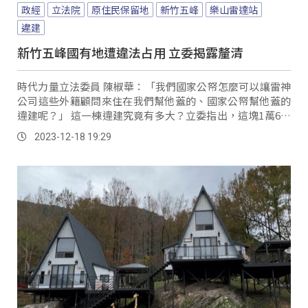
政經
立法院
原住民保留地
新竹五峰
樂山雷達站
違建
新竹五峰國有地遭違法占用 立委揭露釐清
時代力量立法委員 陳椒華：「我們國家公帑怎麼可以讓雷神
公司這些外籍顧問來住在我們幫他蓋的、國家公帑幫他蓋的
違建呢？」 這一棟違建究竟有多大？立委指出，這塊1萬6千
4百多平方公尺的建地就坐落在五峰鄉的石鹿段上，而權屬狀
2023-12-18 19:29
況100%屬於國有；因此立委質疑國防部和美國大型國防工業
承包商簽訂5年157億的合約，其中的預算包含平均一年要給
33億元的住宿租金，難道是花人民納稅錢，向占用國有地蓋
違建的不法廠商租屋嗎？ 空軍保修指揮部上校副指揮官...。