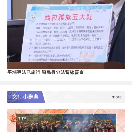
平埔專法已施行 原民身分法暫緩審查
文化小辭典