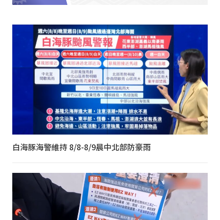
白海豚海警維持 8/8-8/9晨中北部防豪雨