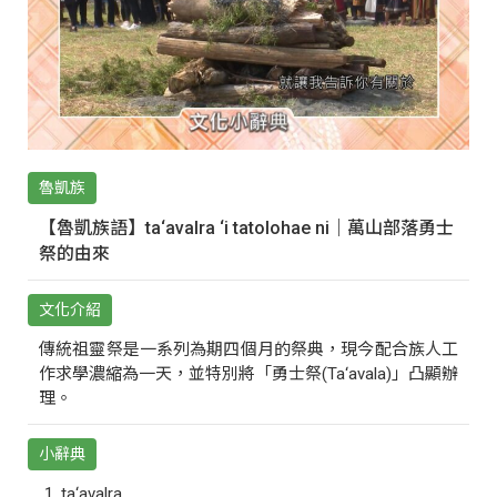
魯凱族
【魯凱族語】ta‘avalra ‘i tatolohae ni｜萬山部落勇士
祭的由來
文化介紹
傳統祖靈祭是一系列為期四個月的祭典，現今配合族人工
作求學濃縮為一天，並特別將「勇士祭(Ta‘avala)」凸顯辦
理。
小辭典
ta‘avalra