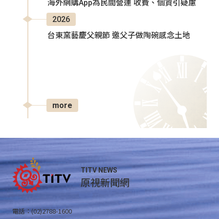
海外網購App為民間營運 收費、個資引疑慮
2026
台東窯藝慶父親節 邀父子做陶碗感念土地
more
TITV NEWS
原視新聞網
電話：(02)2788-1600