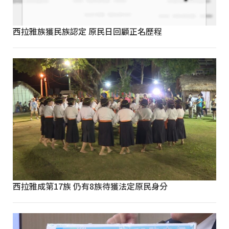
西拉雅族獲民族認定 原民日回顧正名歷程
西拉雅成第17族 仍有8族待獲法定原民身分