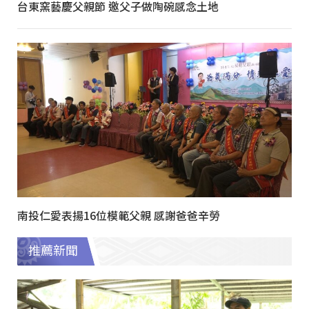
台東窯藝慶父親節 邀父子做陶碗感念土地
南投仁愛表揚16位模範父親 感謝爸爸辛勞
推薦新聞