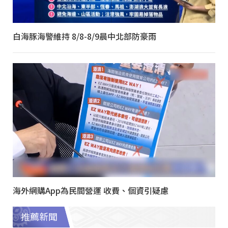
白海豚海警維持 8/8-8/9晨中北部防豪雨
海外網購App為民間營運 收費、個資引疑慮
推薦新聞