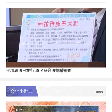
平埔專法已施行 原民身分法暫緩審查
文化小辭典