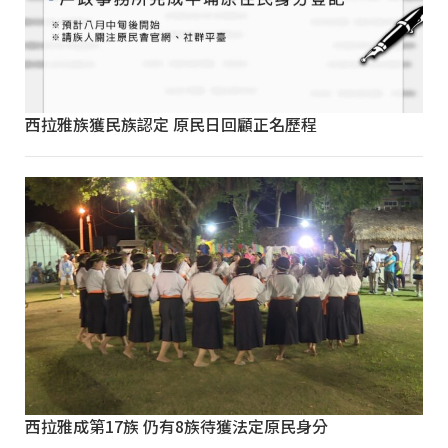
西拉雅族獲民族認定 原民日回顧正名歷程
西拉雅成第17族 仍有8族待獲法定原民身分