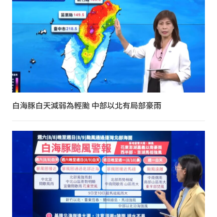
白海豚白天減弱為輕颱 中部以北有局部豪雨