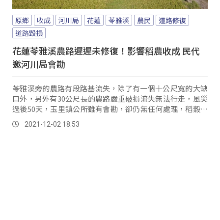
原鄉
收成
河川局
花蓮
苓雅溪
農民
道路修復
道路毀損
花蓮苓雅溪農路遲遲未修復！影響稻農收成 民代
邀河川局會勘
苓雅溪旁的農路有段路基流失，除了有一個十公尺寬的大缺
口外，另外有30公尺長的農路嚴重破損流失無法行走，風災
過後50天，玉里鎮公所雖有會勘，卻仍無任何處理，稻穀已
經金黃收割在即，20多公頃的稻田無法進入收割，農民心急
2021-12-02 18:53
如焚。