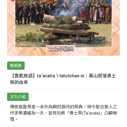
魯凱族
【魯凱族語】ta‘avalra ‘i tatolohae ni｜萬山部落勇士
祭的由來
文化介紹
傳統祖靈祭是一系列為期四個月的祭典，現今配合族人工
作求學濃縮為一天，並特別將「勇士祭(Ta‘avala)」凸顯辦
理。