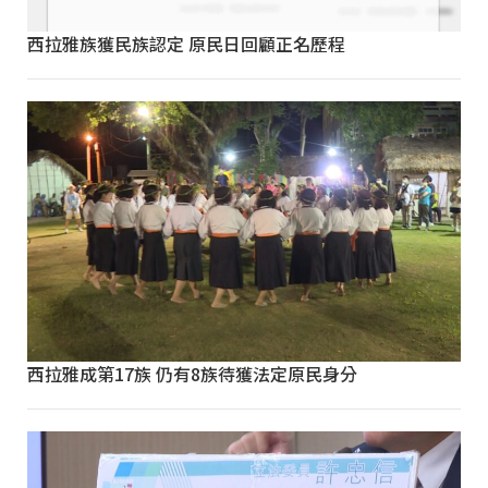
西拉雅族獲民族認定 原民日回顧正名歷程
西拉雅成第17族 仍有8族待獲法定原民身分