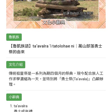
魯凱族
【魯凱族語】ta‘avalra ‘i tatolohae ni｜萬山部落勇士
祭的由來
文化介紹
傳統祖靈祭是一系列為期四個月的祭典，現今配合族人工
作求學濃縮為一天，並特別將「勇士祭(Ta‘avala)」凸顯辦
理。
小辭典
ta‘avalra
勇士成年禮