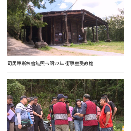
司馬庫斯校舍無照卡關22年 衝擊童受教權