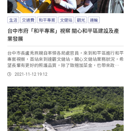
生活
交通費
和平專案
文健站
觀光
運輸
台中市府「和平專案」視察 關心和平區建設及產
業發展
台中市長盧秀燕親自率領各局處官員，來到和平區進行和平
專案視察，首站來到達觀文健站，關心文健站業務狀況，希
望長輩有更好的照護品質，除了致贈加菜金，也帶來政策利
多消息，尤其和平區居民，過去搭乘公車往返市區...。
2021-11-12 19:12