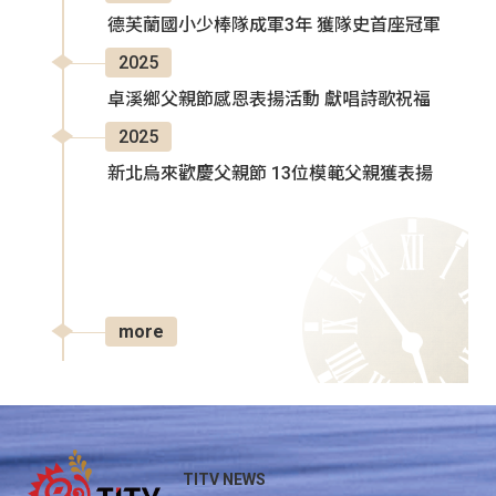
德芙蘭國小少棒隊成軍3年 獲隊史首座冠軍
2025
卓溪鄉父親節感恩表揚活動 獻唱詩歌祝福
2025
新北烏來歡慶父親節 13位模範父親獲表揚
more
TITV NEWS