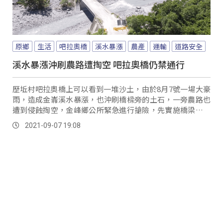
原鄉
生活
吧拉奧橋
溪水暴漲
農產
運輸
道路安全
溪水暴漲沖刷農路遭掏空 吧拉奧橋仍禁通行
歷坵村吧拉奧橋上可以看到一堆沙土，由於8月7號一場大豪
雨，造成金崙溪水暴漲，也沖刷橋樑旁的土石，一旁農路也
遭到侵蝕掏空，金峰鄉公所緊急進行搶險，先實施橋梁護岸
工程，預計下周一就能搶通農路。
2021-09-07 19:08