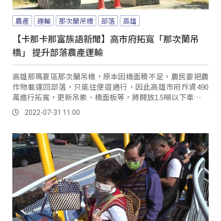
農產
運輸
那次蘭吊橋
部落
高雄
【卡那卡那富族語新聞】高市府拓寬「那次蘭吊
橋」 提升部落農產運輸
高雄那瑪夏區那次蘭吊橋，原本因橋面積不足，農民要把農
作物載運回部落，只能往便道通行，因此高雄市府斥資490
萬進行拓寬，更新吊索、橋面板等，將開放1.5噸以下車輛行
駛。
2022-07-31 11:00