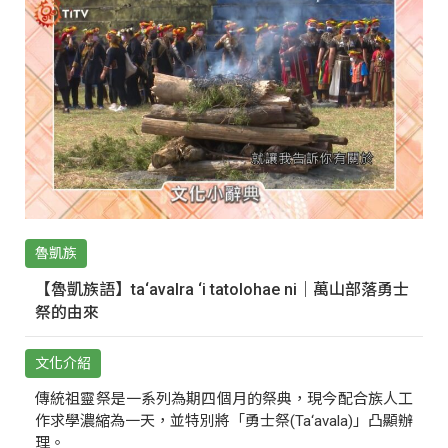
魯凱族
【魯凱族語】ta‘avalra ‘i tatolohae ni｜萬山部落勇士
祭的由來
文化介紹
傳統祖靈祭是一系列為期四個月的祭典，現今配合族人工
作求學濃縮為一天，並特別將「勇士祭(Ta‘avala)」凸顯辦
理。