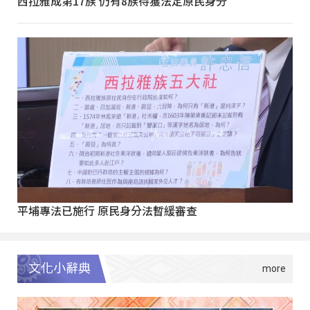
西拉雅成第17族 仍有8族待獲法定原民身分
平埔專法已施行 原民身分法暫緩審查
文化小辭典