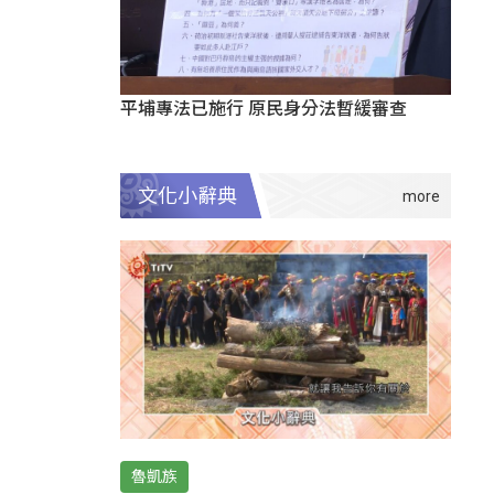
平埔專法已施行 原民身分法暫緩審查
文化小辭典
魯凱族