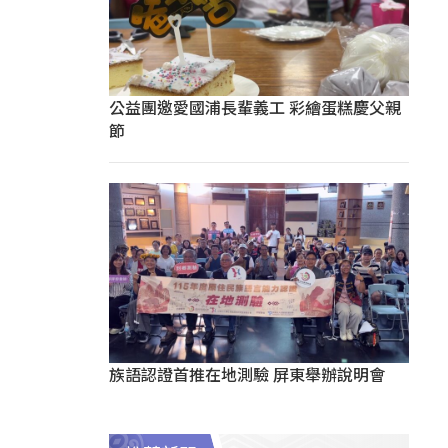
公益團邀愛國浦長輩義工 彩繪蛋糕慶父親
節
族語認證首推在地測驗 屏東舉辦說明會