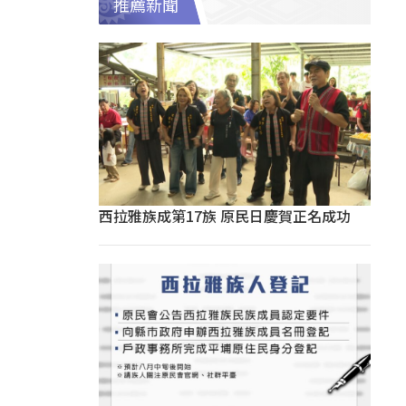
推薦新聞
西拉雅族成第17族 原民日慶賀正名成功