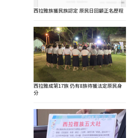
西拉雅族獲民族認定 原民日回顧正名歷程
西拉雅成第17族 仍有8族待獲法定原民身
分