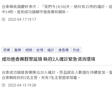
台東縣長饒慶鈴表示：「我們今(4/16)天，總共有15例的確診，這
中14例，是和成功鎮廟宇進香團有關係。
2022-04-17 19:17
原鄉
醫療
傾銷
疫情
確診
進香團
防疫
成功進香團群聚延燒 縣府2人確診緊急清消環境
台東成功鎮進香團爆出20人確診，而且感染人數還在持續增加，
台東縣政府的2名主管，另有7名主管居家隔離。
2022-04-15 19:28