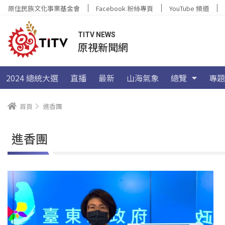
原住民族文化事業基金會
Facebook 粉絲專頁
YouTube 頻道
TITV NEWS
原視新聞網
2024 總統大選
直播
最新
山海氣象
總覽
專題
首頁
進香團
進香團