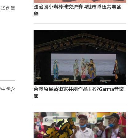
法治國小辦棒球交流賽 4縣市隊伍共襄盛
15例當
舉
台澳原民藝術家共創作品 同登Garma音樂
當中包含
節