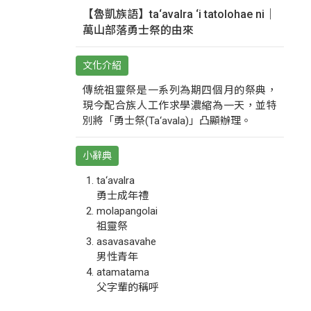
【魯凱族語】ta‘avalra ‘i tatolohae ni｜
萬山部落勇士祭的由來
文化介紹
傳統祖靈祭是一系列為期四個月的祭典，
現今配合族人工作求學濃縮為一天，並特
別將「勇士祭(Ta‘avala)」凸顯辦理。
小辭典
ta‘avalra
勇士成年禮
molapangolai
祖靈祭
asavasavahe
男性青年
atamatama
父字輩的稱呼