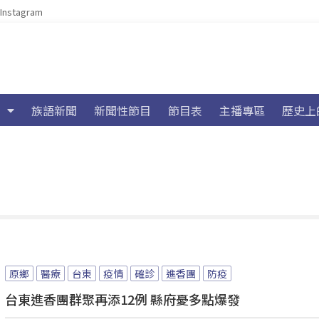
Instagram
族語新聞
新聞性節目
節目表
主播專區
歷史上
原鄉
醫療
台東
疫情
確診
進香團
防疫
台東進香團群聚再添12例 縣府憂多點爆發