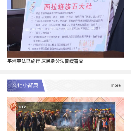
平埔專法已施行 原民身分法暫緩審查
文化小辭典