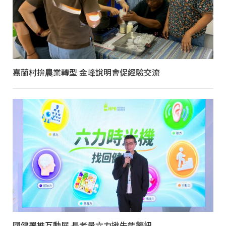
嘉蘭村拚農業轉型 金峰說明會促經驗交流
國健署推互動展 長者量六力揪失能警訊