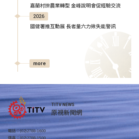
嘉蘭村拚農業轉型 金峰說明會促經驗交流
2026
國健署推互動展 長者量六力揪失能警訊
more
TITV NEWS
原視新聞網
電話：(02)2788-1600
傳真：(02)2788-1500