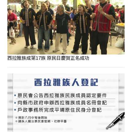
西拉雅族成第17族 原民日慶賀正名成功