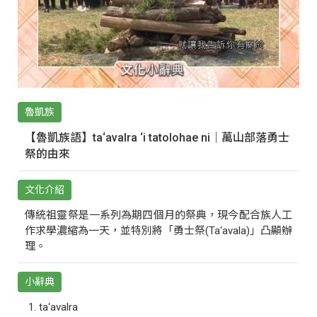
魯凱族
【魯凱族語】ta‘avalra ‘i tatolohae ni｜萬山部落勇士
祭的由來
文化介紹
傳統祖靈祭是一系列為期四個月的祭典，現今配合族人工
作求學濃縮為一天，並特別將「勇士祭(Ta‘avala)」凸顯辦
理。
小辭典
ta‘avalra