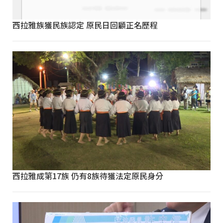
西拉雅族獲民族認定 原民日回顧正名歷程
西拉雅成第17族 仍有8族待獲法定原民身分