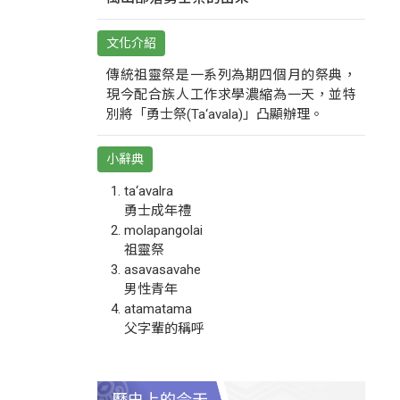
文化介紹
傳統祖靈祭是一系列為期四個月的祭典，
現今配合族人工作求學濃縮為一天，並特
別將「勇士祭(Ta‘avala)」凸顯辦理。
小辭典
ta‘avalra
勇士成年禮
molapangolai
祖靈祭
asavasavahe
男性青年
atamatama
父字輩的稱呼
歷史上的今天