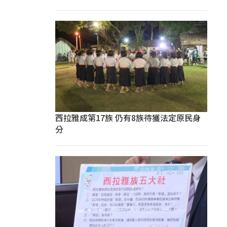
西拉雅成第17族 仍有8族待獲法定原民身
分