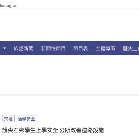
Instagram
族語新聞
新聞性節目
節目表
主播專區
歷史上
交通
通學安全
護尖石鄉學生上學安全 公所改善道路設施