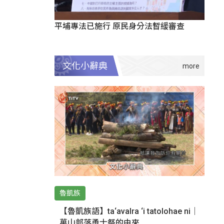
平埔專法已施行 原民身分法暫緩審查
文化小辭典
魯凱族
【魯凱族語】ta‘avalra ‘i tatolohae ni｜
萬山部落勇士祭的由來