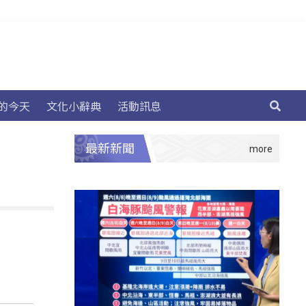
的今天
文化小辭典
活動訊息
最新新聞