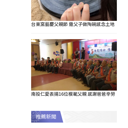
台東窯藝慶父親節 邀父子做陶碗感念土地
南投仁愛表揚16位模範父親 感謝爸爸辛勞
推薦新聞