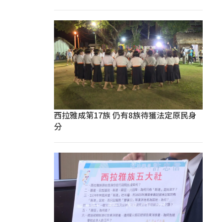
西拉雅成第17族 仍有8族待獲法定原民身
分