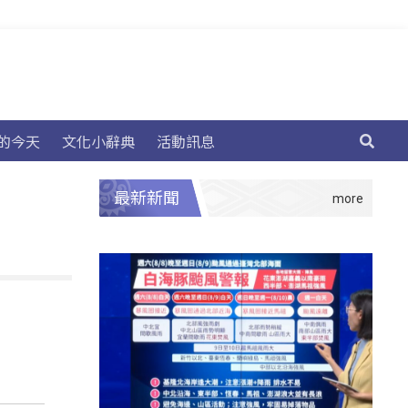
的今天
文化小辭典
活動訊息
最新新聞