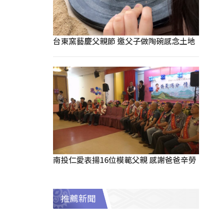
台東窯藝慶父親節 邀父子做陶碗感念土地
南投仁愛表揚16位模範父親 感謝爸爸辛勞
推薦新聞