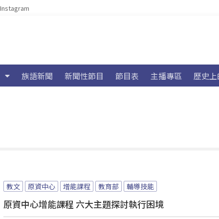
Instagram
族語新聞
新聞性節目
節目表
主播專區
歷史上
教文
原資中心
增能課程
教育部
輔導技能
原資中心增能課程 六大主題探討執行困境