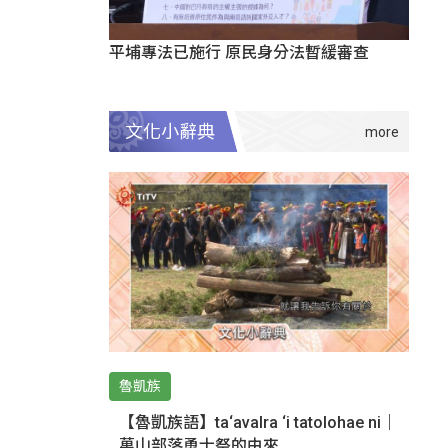
平埔專法已施行 原民身分法暫緩審查
文化小辭典
魯凱族
【魯凱族語】ta‘avalra ‘i tatolohae ni｜
萬山部落勇士祭的由來