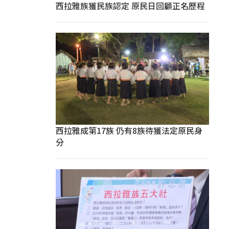
西拉雅族獲民族認定 原民日回顧正名歷程
西拉雅成第17族 仍有8族待獲法定原民身
分