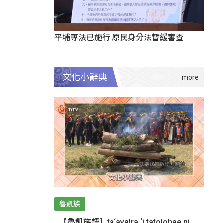
平埔專法已施行 原民身分法暫緩審查
文化小辭典
魯凱族
【魯凱族語】ta‘avalra ‘i tatolohae ni｜