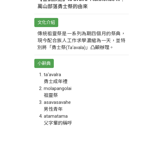
萬山部落勇士祭的由來
文化介紹
傳統祖靈祭是一系列為期四個月的祭典，
現今配合族人工作求學濃縮為一天，並特
別將「勇士祭(Ta‘avala)」凸顯辦理。
小辭典
ta‘avalra
勇士成年禮
molapangolai
祖靈祭
asavasavahe
男性青年
atamatama
父字輩的稱呼