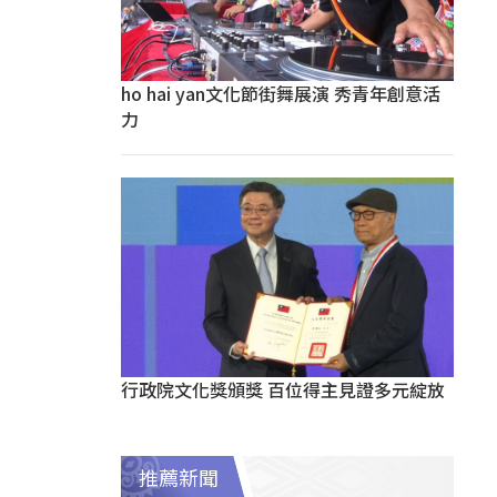
ho hai yan文化節街舞展演 秀青年創意活
力
行政院文化獎頒獎 百位得主見證多元綻放
推薦新聞