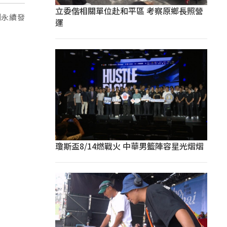
立委偕相關單位赴和平區 考察原鄉長照營
到永續發
運
瓊斯盃8/14燃戰火 中華男籃陣容星光熠熠