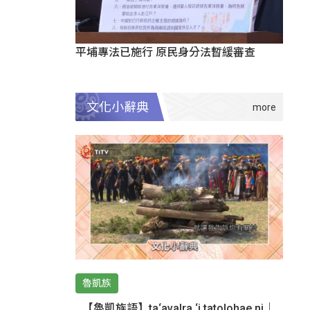
平埔專法已施行 原民身分法暫緩審查
文化小辭典
魯凱族
【魯凱族語】ta‘avalra ‘i tatolohae ni｜