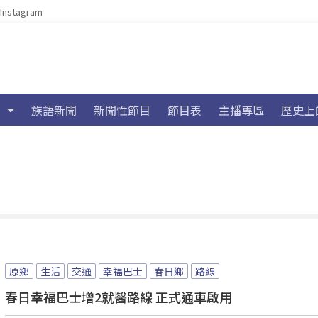
Instagram
族語新聞
新聞性節目
節目表
主播專區
歷史上
原鄉
生活
交通
幸福巴士
春日鄉
路線
春日幸福巴士增2就醫路線 正式通車啟用