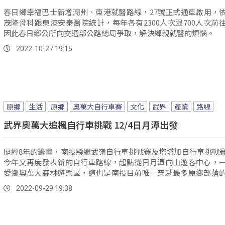
春日鄉幸福巴士新增潮州、東港就醫路線，27號正式通車啟用，
茂隆骨科跟東港安泰醫院統計，每年各有2300人次跟700人次前
因此春日鄉公所向交通部公路總局爭取，解決鄉親就醫的煩惱。
2022-10-27 19:15
原鄉
生活
原鄉
奧萬大自行車賽
文化
武界
產業
路線
武界奧萬大追楓自行車挑戰 12/4日月潭出發
歷經8年的籌畫，南投縣繼武嶺自行車挑戰賽及塔塔加自行車挑戰
今年又再度發表新的自行車路線，起點從日月潭向山遊客中心，
愛鄉奧萬大森林遊樂區，這也是南投目前唯一穿越最多原鄉部落
路線，...。
2022-09-29 19:38