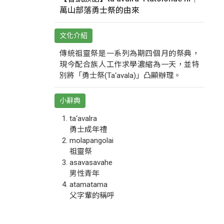
萬山部落勇士祭的由來
文化介紹
傳統祖靈祭是一系列為期四個月的祭典，
現今配合族人工作求學濃縮為一天，並特
別將「勇士祭(Ta‘avala)」凸顯辦理。
小辭典
ta‘avalra
勇士成年禮
molapangolai
祖靈祭
asavasavahe
男性青年
atamatama
父字輩的稱呼