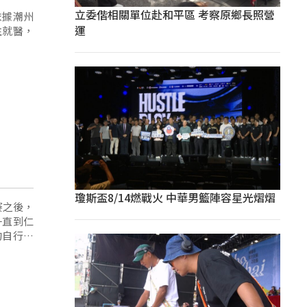
立委偕相關單位赴和平區 考察原鄉長照營
依據潮州
運
往就醫，
瓊斯盃8/14燃戰火 中華男籃陣容星光熠熠
賽之後，
一直到仁
的自行車