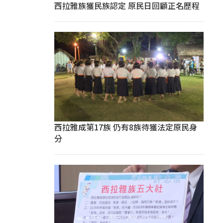
西拉雅族獲民族認定 原民日回顧正名歷程
西拉雅成第17族 仍有8族待獲法定原民身
分