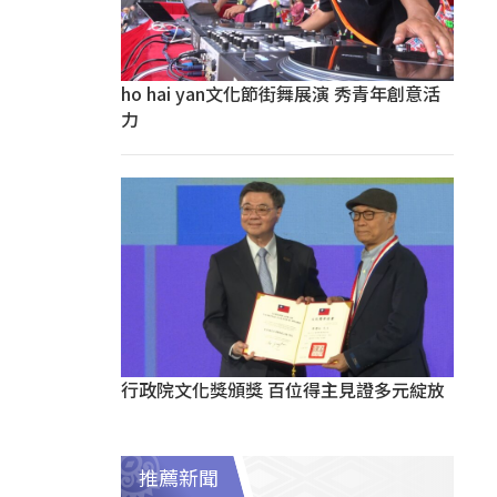
ho hai yan文化節街舞展演 秀青年創意活
力
行政院文化獎頒獎 百位得主見證多元綻放
推薦新聞