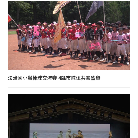
法治國小辦棒球交流賽 4縣市隊伍共襄盛舉