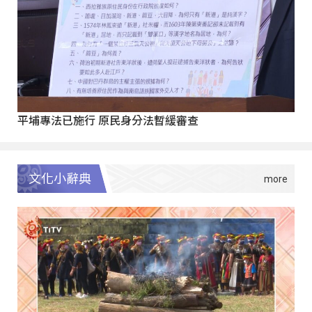
平埔專法已施行 原民身分法暫緩審查
文化小辭典