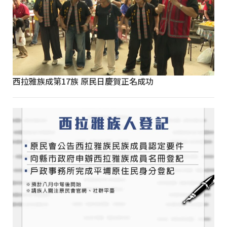
西拉雅族成第17族 原民日慶賀正名成功