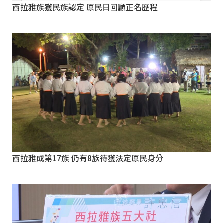
西拉雅族獲民族認定 原民日回顧正名歷程
西拉雅成第17族 仍有8族待獲法定原民身分