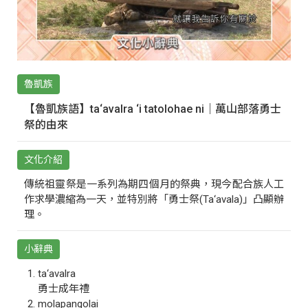
魯凱族
【魯凱族語】ta‘avalra ‘i tatolohae ni｜萬山部落勇士
祭的由來
文化介紹
傳統祖靈祭是一系列為期四個月的祭典，現今配合族人工
作求學濃縮為一天，並特別將「勇士祭(Ta‘avala)」凸顯辦
理。
小辭典
ta‘avalra
勇士成年禮
molapangolai