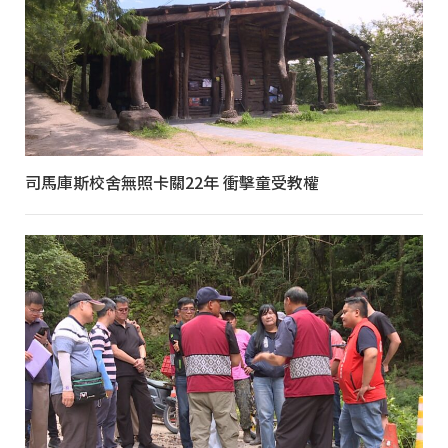
司馬庫斯校舍無照卡關22年 衝擊童受教權