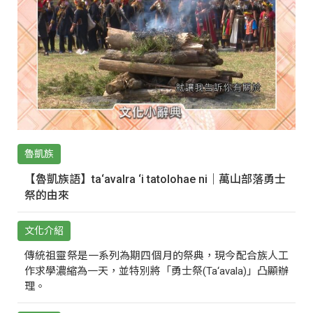
魯凱族
【魯凱族語】ta‘avalra ‘i tatolohae ni｜萬山部落勇士
祭的由來
文化介紹
傳統祖靈祭是一系列為期四個月的祭典，現今配合族人工
作求學濃縮為一天，並特別將「勇士祭(Ta‘avala)」凸顯辦
理。