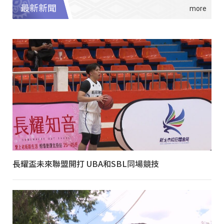
最新新聞
長耀盃未來聯盟開打 UBA和SBL同場競技