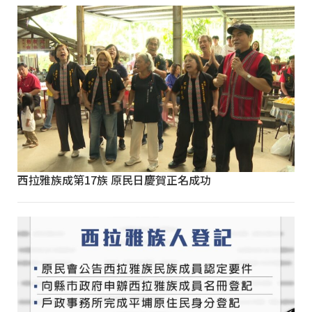
西拉雅族成第17族 原民日慶賀正名成功