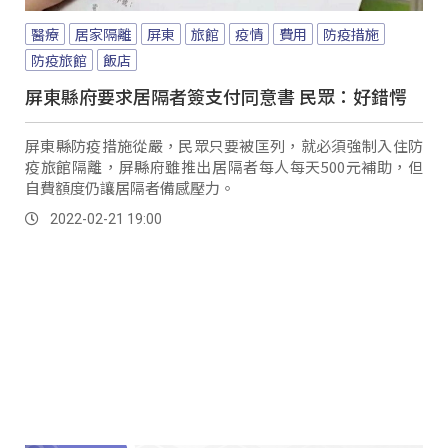
醫療
居家隔離
屏東
旅館
疫情
費用
防疫措施
防疫旅館
飯店
屏東縣府要求居隔者簽支付同意書 民眾：好錯愕
屏東縣防疫措施從嚴，民眾只要被匡列，就必須強制入住防
疫旅館隔離，屏縣府雖推出居隔者每人每天500元補助，但
自費額度仍讓居隔者備感壓力。
2022-02-21 19:00