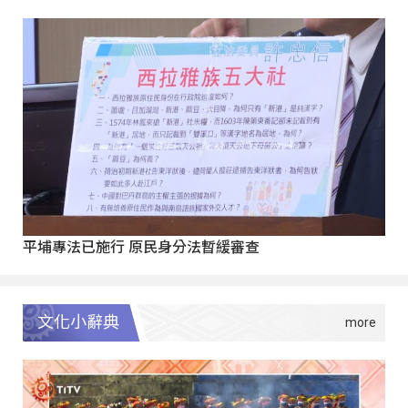
平埔專法已施行 原民身分法暫緩審查
文化小辭典