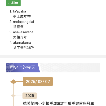
小辭典
ta‘avalra
勇士成年禮
molapangolai
祖靈祭
asavasavahe
男性青年
atamatama
父字輩的稱呼
歷史上的今天
2026/ 08/ 07
2025
德芙蘭國小少棒隊成軍3年 獲隊史首座冠軍