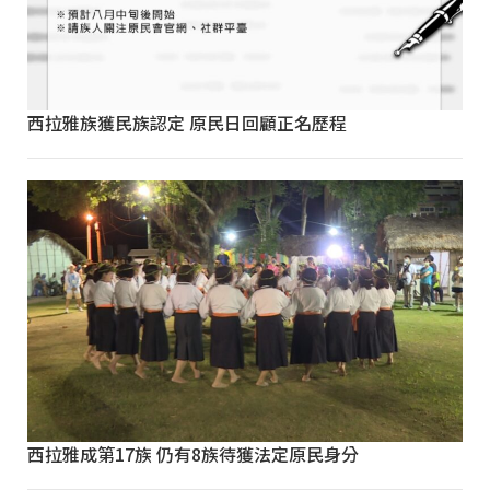
西拉雅族獲民族認定 原民日回顧正名歷程
西拉雅成第17族 仍有8族待獲法定原民身分