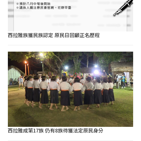
西拉雅族獲民族認定 原民日回顧正名歷程
西拉雅成第17族 仍有8族待獲法定原民身分