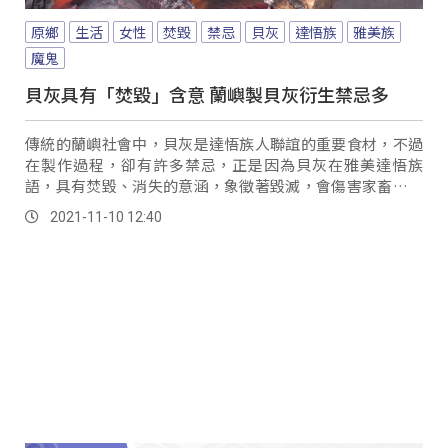
原鄉
生活
女性
焚毀
禁忌
貝灰
達悟族
雅美族
魔鬼
貝灰具有「焚毀」含意 蘭嶼製貝灰衍生禁忌多
傳統的蘭嶼社會中，貝灰是達悟族人聯誼的重要食材，不過
在製作過程，卻有許多禁忌，正是因為貝灰在雅美達悟族
語，具有焚毀、消失的意涵，象徵著毀滅，會傷害家畜、人
口跟農作物，所以製作貝灰都是由部落男人來製作。
2021-11-10 12:40