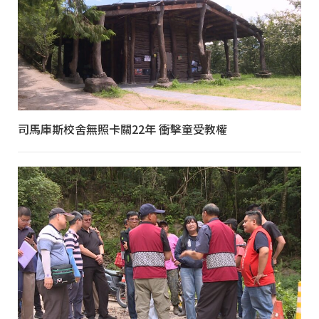
司馬庫斯校舍無照卡關22年 衝擊童受教權