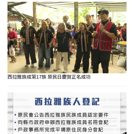
西拉雅族成第17族 原民日慶賀正名成功