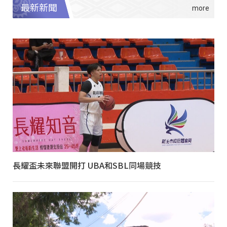
最新新聞
長耀盃未來聯盟開打 UBA和SBL同場競技