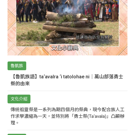
魯凱族
【魯凱族語】ta‘avalra ‘i tatolohae ni｜萬山部落勇士
祭的由來
文化介紹
傳統祖靈祭是一系列為期四個月的祭典，現今配合族人工
作求學濃縮為一天，並特別將「勇士祭(Ta‘avala)」凸顯辦
理。