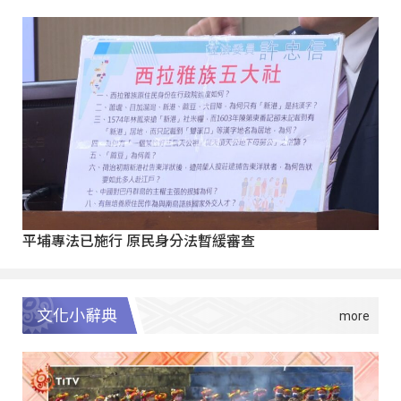
平埔專法已施行 原民身分法暫緩審查
文化小辭典