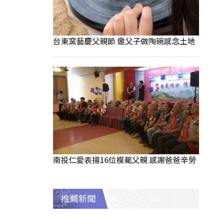
台東窯藝慶父親節 邀父子做陶碗感念土地
南投仁愛表揚16位模範父親 感謝爸爸辛勞
推薦新聞