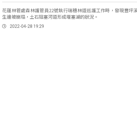
花蓮林管處森林護管員22號執行瑞穗林道巡護工作時，發現豐坪
生邊坡崩塌，土石阻塞河道形成堰塞湖的狀況。
2022-04-28 19:29