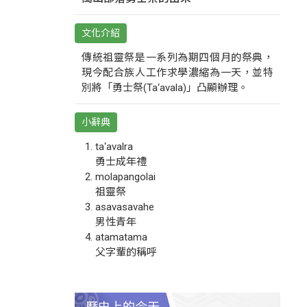
文化介紹
傳統祖靈祭是一系列為期四個月的祭典，
現今配合族人工作求學濃縮為一天，並特
別將「勇士祭(Ta‘avala)」凸顯辦理。
小辭典
ta‘avalra
勇士成年禮
molapangolai
祖靈祭
asavasavahe
男性青年
atamatama
父字輩的稱呼
歷史上的今天