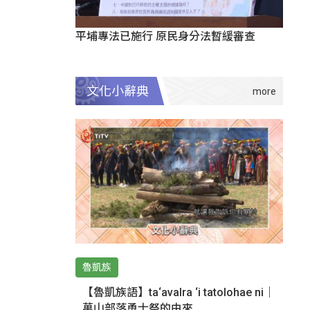
平埔專法已施行 原民身分法暫緩審查
文化小辭典
魯凱族
【魯凱族語】ta‘avalra ‘i tatolohae ni｜
萬山部落勇士祭的由來