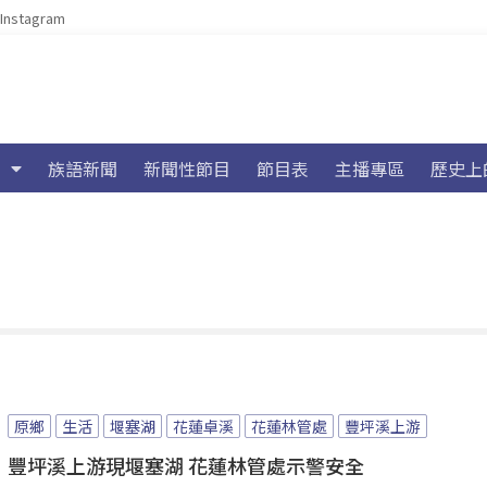
Instagram
族語新聞
新聞性節目
節目表
主播專區
歷史上
原鄉
生活
堰塞湖
花蓮卓溪
花蓮林管處
豐坪溪上游
豐坪溪上游現堰塞湖 花蓮林管處示警安全