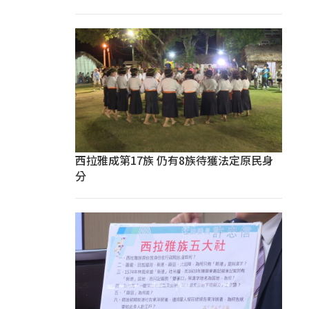
西拉雅成第17族 仍有8族待獲法定原民身
分