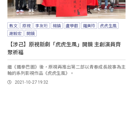
教文
原視
李友珩
楊鎮
盧學叡
羅美玲
虎虎生風
謝毅宏
開鏡
【涉己】原視新劇「虎虎生風」開鏡 主創演員齊
聚祈福
繼《鐵拳巴圖》後，原視再推出第二部以青春成長故事為主
軸的系列影視作品《虎虎生風》。
2021-10-27 19:32