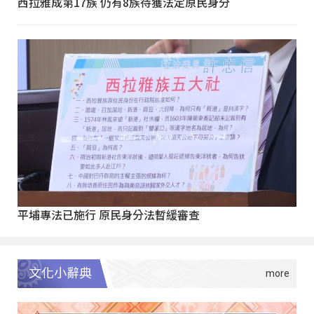
西拉雅成第17族 仍有8族待獲法定原民身分
平埔專法已施行 原民身分法暫緩審查
文化小辭典