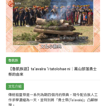
魯凱族
【魯凱族語】ta‘avalra ‘i tatolohae ni｜萬山部落勇士
祭的由來
文化介紹
傳統祖靈祭是一系列為期四個月的祭典，現今配合族人工
作求學濃縮為一天，並特別將「勇士祭(Ta‘avala)」凸顯辦
理。