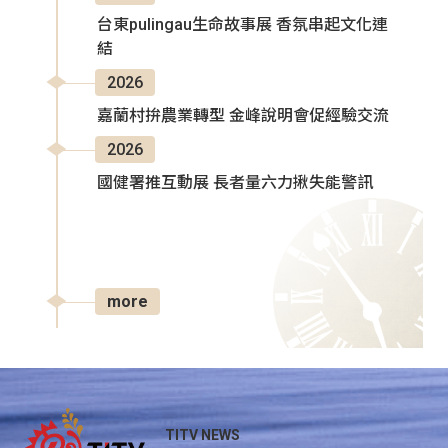
台東pulingau生命故事展 香氛串起文化連
結
2026
嘉蘭村拚農業轉型 金峰說明會促經驗交流
2026
國健署推互動展 長者量六力揪失能警訊
more
TITV NEWS