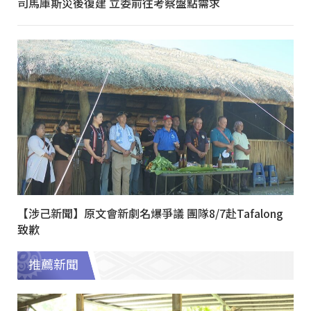
司馬庫斯災後復建 立委前往考察盤點需求
【涉己新聞】原文會新劇名爆爭議 團隊8/7赴Tafalong
致歉
推薦新聞