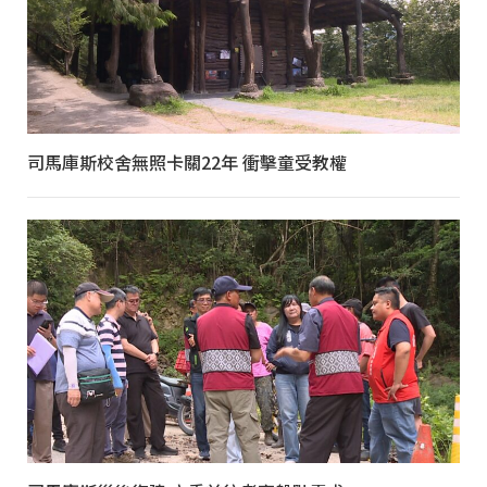
司馬庫斯校舍無照卡關22年 衝擊童受教權