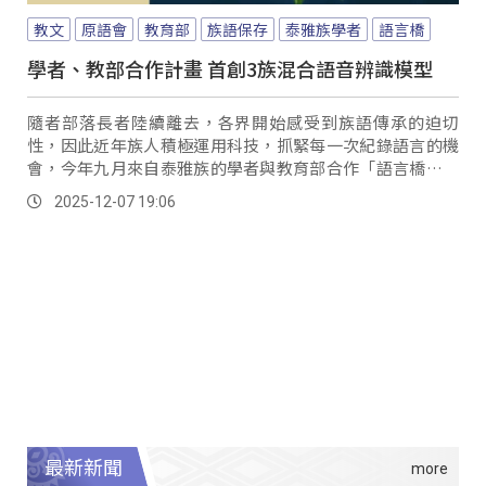
教文
原語會
教育部
族語保存
泰雅族學者
語言橋
學者、教部合作計畫 首創3族混合語音辨識模型
隨者部落長者陸續離去，各界開始感受到族語傳承的迫切
性，因此近年族人積極運用科技，抓緊每一次紀錄語言的機
會，今年九月來自泰雅族的學者與教育部合作「語言橋」計
畫，發表了台灣首創三族原住民母語混合語音辨識模型。
2025-12-07 19:06
最新新聞