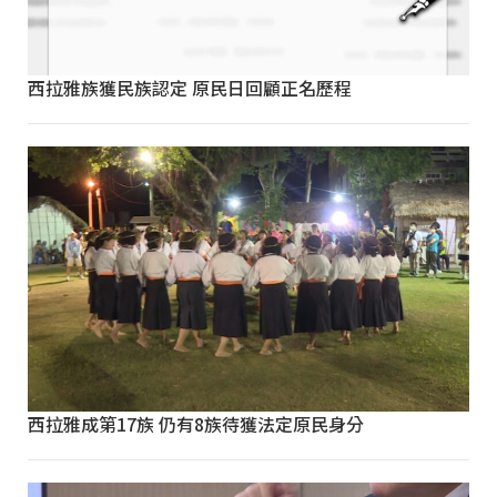
西拉雅族獲民族認定 原民日回顧正名歷程
西拉雅成第17族 仍有8族待獲法定原民身分