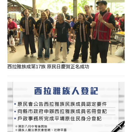
西拉雅族成第17族 原民日慶賀正名成功