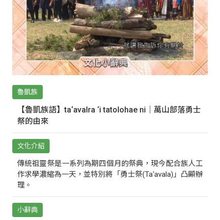
魯凱族
【魯凱族語】ta‘avalra ‘i tatolohae ni｜萬山部落勇士
祭的由來
文化介紹
傳統祖靈祭是一系列為期四個月的祭典，現今配合族人工
作求學濃縮為一天，並特別將「勇士祭(Ta‘avala)」凸顯辦
理。
小辭典