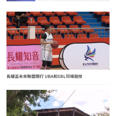
長耀盃未來聯盟開打 UBA和SBL同場競技