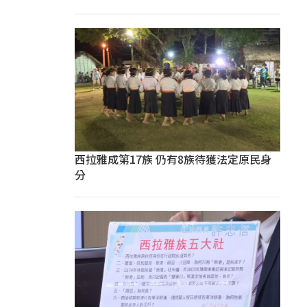
西拉雅成第17族 仍有8族待獲法定原民身
分