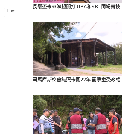
長耀盃未來聯盟開打 UBA和SBL同場競技
「The
...。
司馬庫斯校舍無照卡關22年 衝擊童受教權