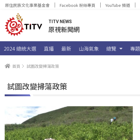
原住民族文化事業基金會
Facebook 粉絲專頁
YouTube 頻道
TITV NEWS
原視新聞網
2024 總統大選
直播
最新
山海氣象
總覽
專題
首頁
試圖改變掃蕩政策
試圖改變掃蕩政策