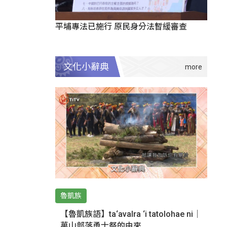
平埔專法已施行 原民身分法暫緩審查
文化小辭典
魯凱族
【魯凱族語】ta‘avalra ‘i tatolohae ni｜
萬山部落勇士祭的由來