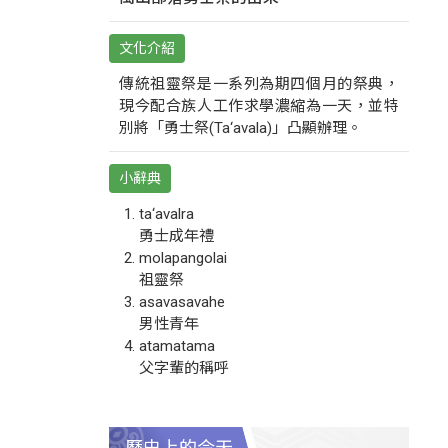
文化介紹
傳統祖靈祭是一系列為期四個月的祭典，
現今配合族人工作求學濃縮為一天，並特
別將「勇士祭(Ta‘avala)」凸顯辦理。
小辭典
ta‘avalra
勇士成年禮
molapangolai
祖靈祭
asavasavahe
男性青年
atamatama
父字輩的稱呼
歷史上的今天