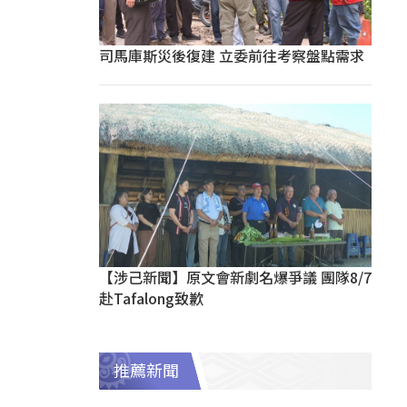
司馬庫斯災後復建 立委前往考察盤點需求
【涉己新聞】原文會新劇名爆爭議 團隊8/7
赴Tafalong致歉
推薦新聞