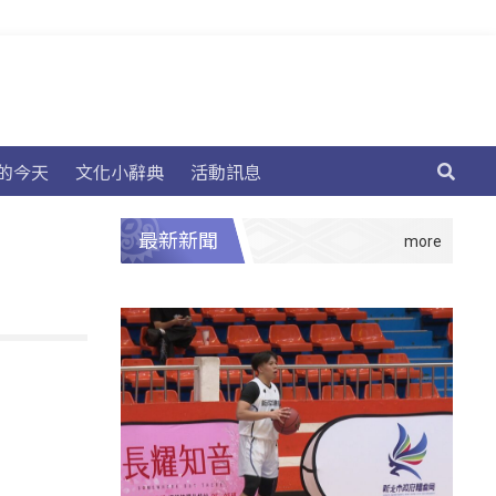
的今天
文化小辭典
活動訊息
最新新聞