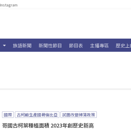
Instagram
族語新聞
新聞性節目
節目表
主播專區
歷史上
國際
古柯鹼生產國哥倫比亞
試圖改變掃蕩政策
哥國古柯葉種植面積 2023年創歷史新高