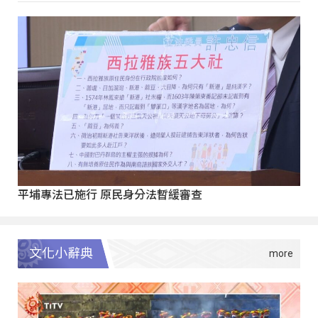
平埔專法已施行 原民身分法暫緩審查
文化小辭典