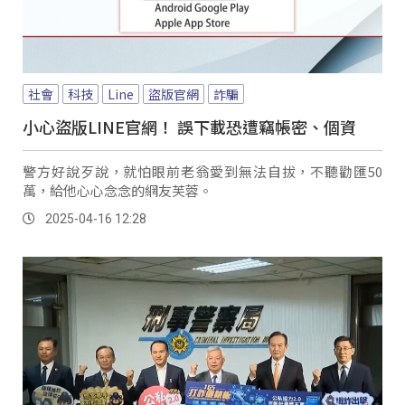
社會
科技
Line
盜版官網
詐騙
小心盜版LINE官網！ 誤下載恐遭竊帳密、個資
警方好說歹說，就怕眼前老翁愛到無法自拔，不聽勸匯50
萬，給他心心念念的網友芙蓉。
2025-04-16 12:28