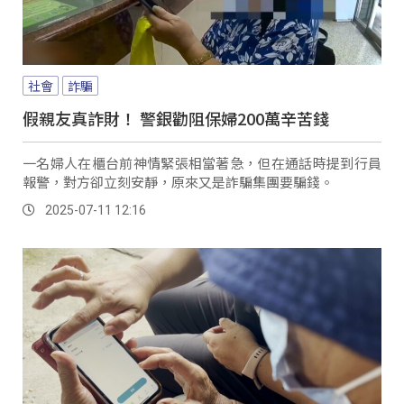
社會
詐騙
假親友真詐財！ 警銀勸阻保婦200萬辛苦錢
一名婦人在櫃台前神情緊張相當著急，但在通話時提到行員
報警，對方卻立刻安靜，原來又是詐騙集團要騙錢。
2025-07-11 12:16