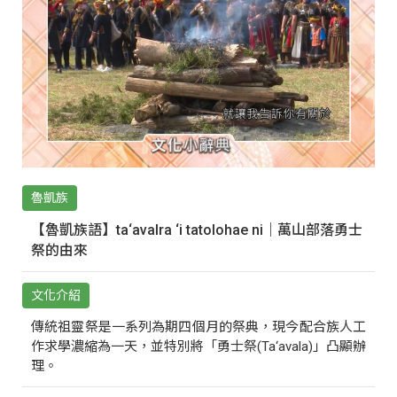
魯凱族
【魯凱族語】ta‘avalra ‘i tatolohae ni｜萬山部落勇士
祭的由來
文化介紹
傳統祖靈祭是一系列為期四個月的祭典，現今配合族人工
作求學濃縮為一天，並特別將「勇士祭(Ta‘avala)」凸顯辦
理。