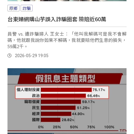
原鄉
詐騙
台東婦網購山芋誤入詐騙圈套 險賠近60萬
員警 vs. 遭詐騙婦人 王女士：「他叫我解碼可是我不會解
碼，他就跟我說你如果不解碼，我就要賠他們生意的損失，
59萬2千。
2026-05-29 19:05