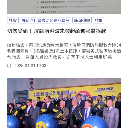
社會
屏縣府社會救助金專戶資訊
緬甸強震
詐騙
切勿受騙！ 屏縣府澄清未發起緬甸強震捐款
緬甸強震，泰國也遭受重大損害，屏縣府消防局搜救大隊34
名特搜隊員、5名醫護及1名土木技師，帶著各式裝備馳援緬
甸地震；救難人員投入救災，卻有不肖人士利用屏縣府名
義，透過網路募款來進行詐騙。
2025-04-01 19:03