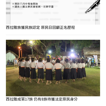
西拉雅族獲民族認定 原民日回顧正名歷程
西拉雅成第17族 仍有8族待獲法定原民身分