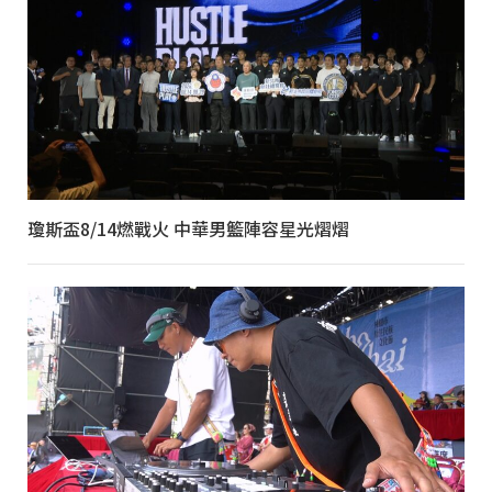
瓊斯盃8/14燃戰火 中華男籃陣容星光熠熠