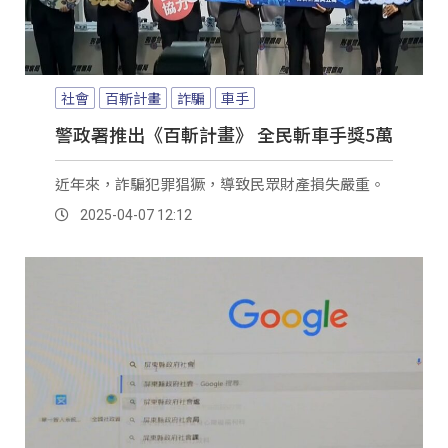
社會
百斬計畫
詐騙
車手
警政署推出《百斬計畫》 全民斬車手獎5萬
近年來，詐騙犯罪猖獗，導致民眾財產損失嚴重。
2025-04-07 12:12