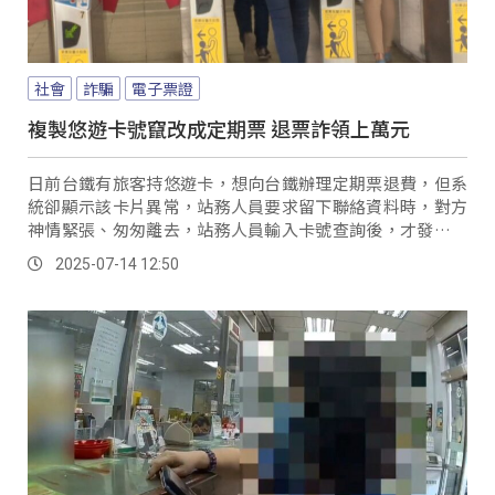
社會
詐騙
電子票證
複製悠遊卡號竄改成定期票 退票詐領上萬元
日前台鐵有旅客持悠遊卡，想向台鐵辦理定期票退費，但系
統卻顯示該卡片異常，站務人員要求留下聯絡資料時，對方
神情緊張、匆匆離去，站務人員輸入卡號查詢後，才發現這
張卡在短時間內已經多次辦理退款；不久前北捷才傳出有不
2025-07-14 12:50
法分子入侵晶片系統盜領上萬元，這回則輪到台鐵成為受害
對象，資安專家建議，提升內部系統的異常偵測機制，才能
即時掌握可疑動向。