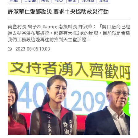
許淑華仁愛鄉勘災 要求中央協助救災行動
南豐村長 曾子郡 &amp; 南投縣長 許淑華：「開口廠商已經
進去夢谷瀑布那邊挖，那邊有大概3處的崩塌，目前就是希望
我們工務段這邊再往前推到天主堂那邊。
2023-08-05 19:03