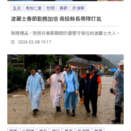
生活
南投仁愛
慰問
春節
許淑華
波麗士春節勤務加倍 南投縣長帶隊打氣
致贈禮品，慰勞在春節期間仍要堅守崗位的波麗士大人。
2024-02-08 19:17
原鄉
仁愛鄉
南投
救災
暴雨
許淑華
颱風