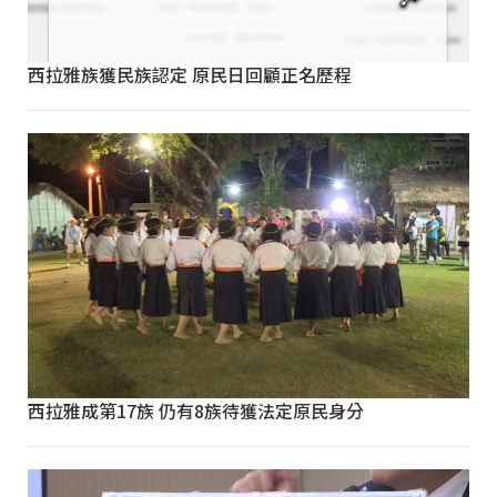
西拉雅族獲民族認定 原民日回顧正名歷程
西拉雅成第17族 仍有8族待獲法定原民身分