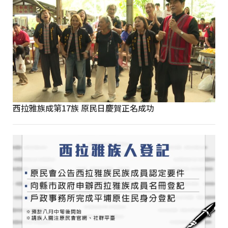
西拉雅族成第17族 原民日慶賀正名成功