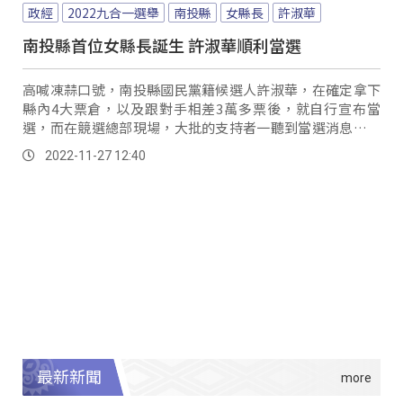
政經
2022九合一選舉
南投縣
女縣長
許淑華
南投縣首位女縣長誕生 許淑華順利當選
高喊凍蒜口號，南投縣國民黨籍候選人許淑華，在確定拿下
縣內4大票倉，以及跟對手相差3萬多票後，就自行宣布當
選，而在競選總部現場，大批的支持者一聽到當選消息，也
紛紛釋出壓力，露出興奮神情。
2022-11-27 12:40
最新新聞