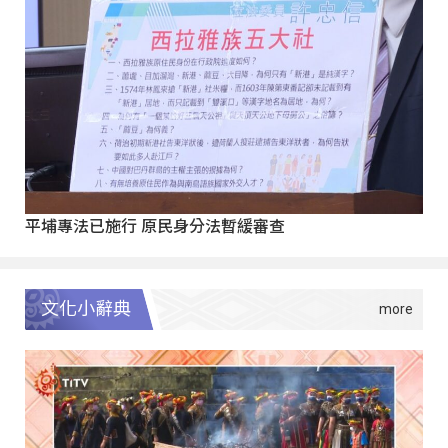
平埔專法已施行 原民身分法暫緩審查
文化小辭典