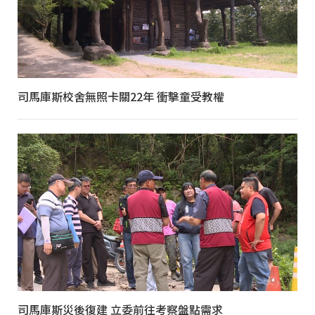
司馬庫斯校舍無照卡關22年 衝擊童受教權
司馬庫斯災後復建 立委前往考察盤點需求