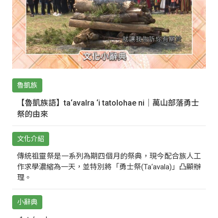
魯凱族
【魯凱族語】ta‘avalra ‘i tatolohae ni｜萬山部落勇士
祭的由來
文化介紹
傳統祖靈祭是一系列為期四個月的祭典，現今配合族人工
作求學濃縮為一天，並特別將「勇士祭(Ta‘avala)」凸顯辦
理。
小辭典