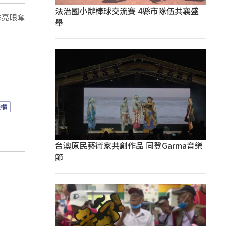
法治國小辦棒球交流賽 4縣市隊伍共襄盛
來亮眼奪
舉
錢櫃
台澳原民藝術家共創作品 同登Garma音樂
節