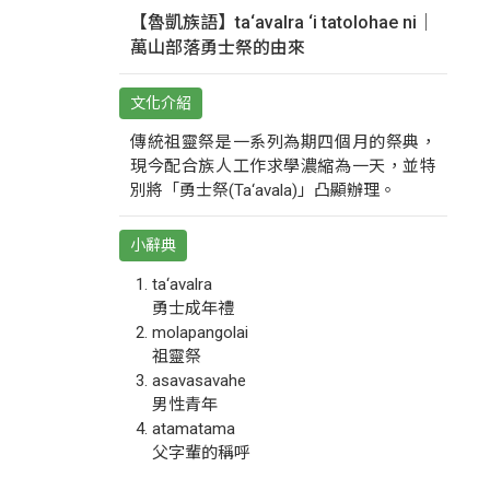
【魯凱族語】ta‘avalra ‘i tatolohae ni｜
萬山部落勇士祭的由來
文化介紹
傳統祖靈祭是一系列為期四個月的祭典，
現今配合族人工作求學濃縮為一天，並特
別將「勇士祭(Ta‘avala)」凸顯辦理。
小辭典
ta‘avalra
勇士成年禮
molapangolai
祖靈祭
asavasavahe
男性青年
atamatama
父字輩的稱呼