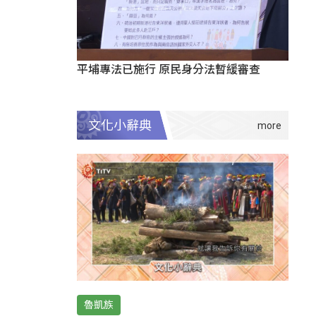
平埔專法已施行 原民身分法暫緩審查
文化小辭典
魯凱族