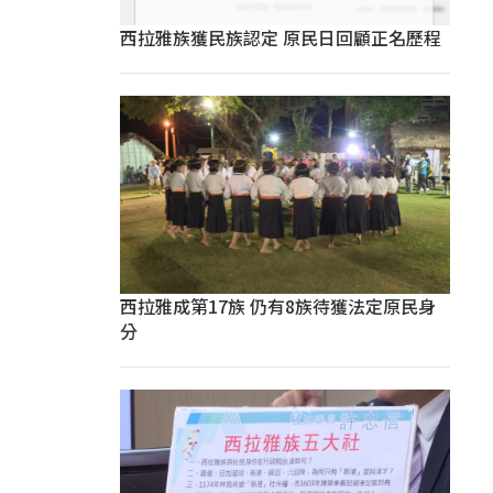
西拉雅族獲民族認定 原民日回顧正名歷程
西拉雅成第17族 仍有8族待獲法定原民身
分