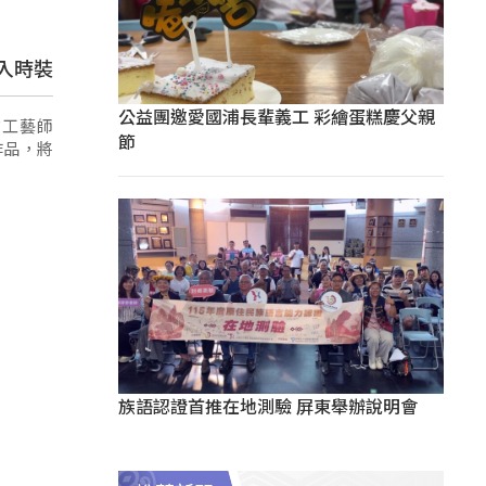
入時裝
公益團邀愛國浦長輩義工 彩繪蛋糕慶父親
布工藝師
節
作品，將
族語認證首推在地測驗 屏東舉辦說明會