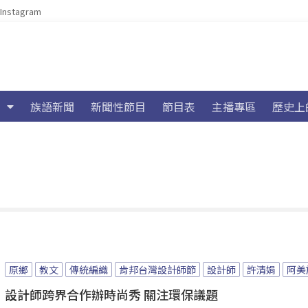
Instagram
族語新聞
新聞性節目
節目表
主播專區
歷史上
原鄉
教文
傳統編織
肯邦台灣設計師節
設計師
許清娟
阿美
設計師跨界合作辦時尚秀 關注環保議題