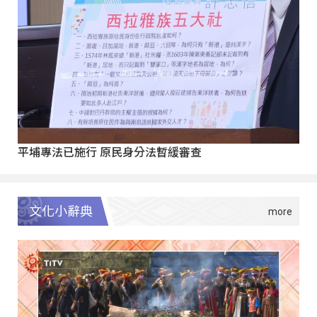
平埔專法已施行 原民身分法暫緩審查
文化小辭典