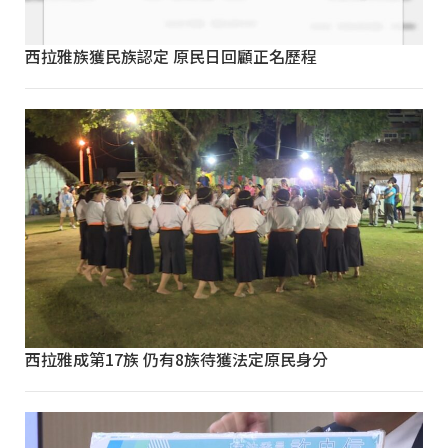
西拉雅族獲民族認定 原民日回顧正名歷程
西拉雅成第17族 仍有8族待獲法定原民身分