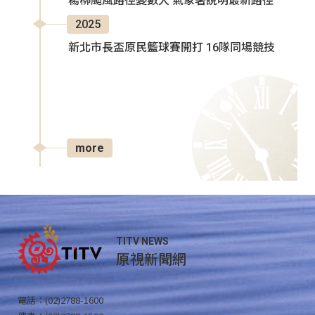
楊柳颱風路徑變數大 氣象署說明最新路徑
2025
新北市長盃原民籃球賽開打 16隊同場競技
more
TITV NEWS
原視新聞網
電話：(02)2788-1600