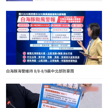
白海豚海警維持 8/8-8/9晨中北部防豪雨