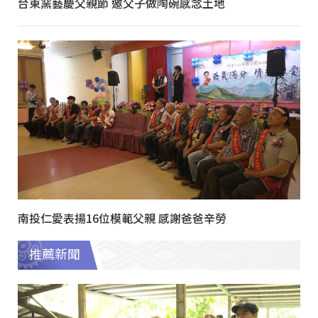
台東窯藝慶父親節 邀父子做陶碗感念土地
南投仁愛表揚16位模範父親 感謝爸爸辛勞
推薦新聞