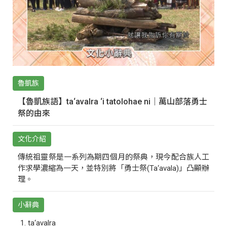
魯凱族
【魯凱族語】ta‘avalra ‘i tatolohae ni｜萬山部落勇士
祭的由來
文化介紹
傳統祖靈祭是一系列為期四個月的祭典，現今配合族人工
作求學濃縮為一天，並特別將「勇士祭(Ta‘avala)」凸顯辦
理。
小辭典
ta‘avalra