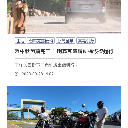
生活
明霸克露便橋
觀光產業
高雄桃源
趕中秋節前完工！ 明霸克露鋼便橋恢復通行
工作人員撤下三角錐讓車輛通行。
2023-09-28 19:02