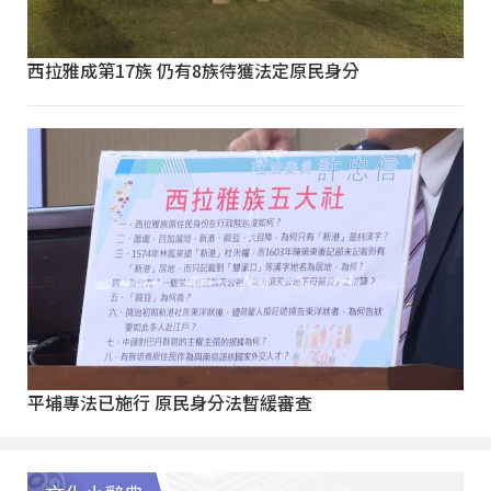
西拉雅成第17族 仍有8族待獲法定原民身分
平埔專法已施行 原民身分法暫緩審查