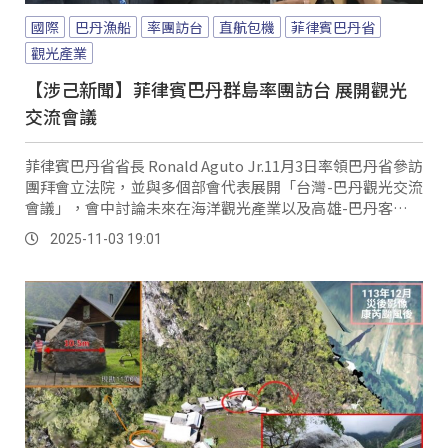
國際
巴丹漁船
率團訪台
直航包機
菲律賓巴丹省
觀光產業
【涉己新聞】菲律賓巴丹群島率團訪台 展開觀光
交流會議
菲律賓巴丹省省長 Ronald Aguto Jr.11月3日率領巴丹省參訪
團拜會立法院，並與多個部會代表展開「台灣-巴丹觀光交流
會議」，會中討論未來在海洋觀光產業以及高雄-巴丹客貨運
航線與包機直航等議題，進行交流。
2025-11-03 19:01