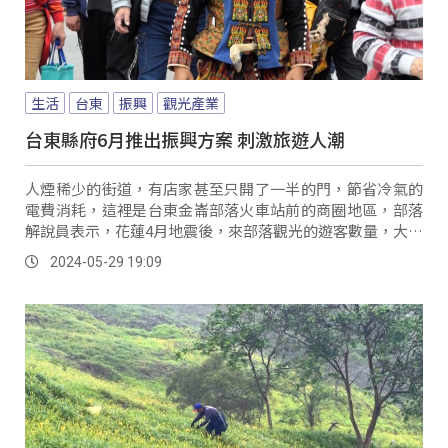
生活
台東
振興
觀光產業
台東縣府6月推出振興方案 刺激旅遊人潮
人煙稀少的街道，有店家甚至只開了一半的門，節省冷氣的
電費消耗，這裡是台東金崙部落火車站前的商圈地區，部落
解說員表示，花蓮4月地震後，來部落觀光的遊客數量，大幅
減少，過去平均一天可以帶到8團以上的的觀光導覽，縮減到
2024-05-29 19:09
一周只剩下一兩團。