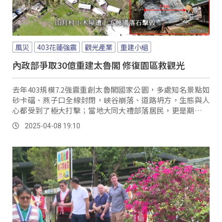
風災
403花蓮強震
觀光產業
重建小組
內政部爭取30億重建太魯閣 修復園區救觀光
去年403規模7.2強震重創太魯閣國家公園，多處知名景點如
砂卡礑、燕子口全線封閉，峽谷崩落、道路坍方，生態與人
心都受到了極大打擊；當地大同大禮部落居民，更是期待重
建能夠加速。
2025-04-08 19:10