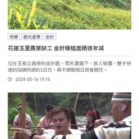
原鄉
觀光產業
金針
花蓮玉里農業缺工 金針種植面積逐年減
位在玉長公路旁的金針園，雨天濃霧下，族人彎腰，雙手快
速的採摘所謂的1日花，再不摘取隔日就會開花。
2024-05-16 19:16