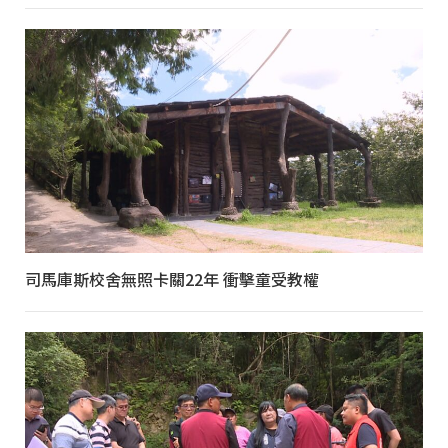
司馬庫斯校舍無照卡關22年 衝擊童受教權