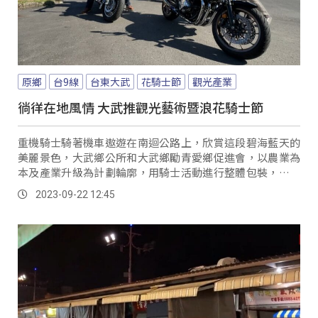
原鄉
台9線
台東大武
花騎士節
觀光產業
徜徉在地風情 大武推觀光藝術暨浪花騎士節
重機騎士騎著機車遨遊在南迴公路上，欣賞這段碧海藍天的
美麗景色，大武鄉公所和大武鄉勵青愛鄉促進會，以農業為
本及產業升級為計劃輪廓，用騎士活動進行整體包裝，結合
時下熱門打卡景點9420濱海休憩區為主場地，延伸至大鳥休
2023-09-22 12:45
憩區，將這兩公里的路程打造帶狀的觀光產業鏈，推出推觀
光藝術暨「浪花騎士節」活動。