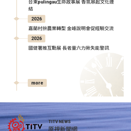
台東pulingau生命故事展 香氛串起文化連
結
2026
嘉蘭村拚農業轉型 金峰說明會促經驗交流
2026
國健署推互動展 長者量六力揪失能警訊
more
TITV NEWS
原視新聞網