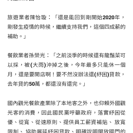
旅遊業者陳怡璇：「還是能回到剛開始2020年，
剛發生疫情的時候，繼續支持我們，這個四成薪的
補助。」
餐飲業者孫榮光：「之前淡季的時候還有龍鬚菜可
以採，被(大雨)沖掉之後，今年最多只能休一個
月，還是要開店啊！要不然沒辦法還(紓困)貸款，
去年貸的50萬，都還沒有還完。」
國內觀光餐飲產業除了本地客之外，也仰賴外國觀
光客的消費，因此國民黨呼籲政府，落實紓困從
優、從寬、從速原則、提供員工薪資補貼、 放寬
限制、 協助展延紓困貸款、明確說明開放國門的