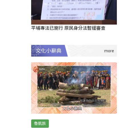
平埔專法已施行 原民身分法暫緩審查
文化小辭典
魯凱族