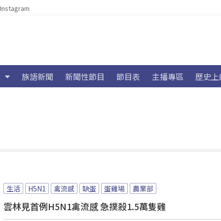
Instagram
族語新聞
新聞性節目
節目表
主播專區
歷史上
生活
H5N1
禽流感
缺蛋
蛋雞場
農業部
雲林見首例H5N1禽流感 急撲殺1.5萬隻雞