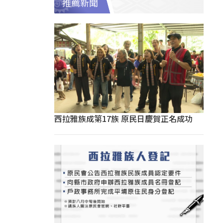
推薦新聞
西拉雅族成第17族 原民日慶賀正名成功