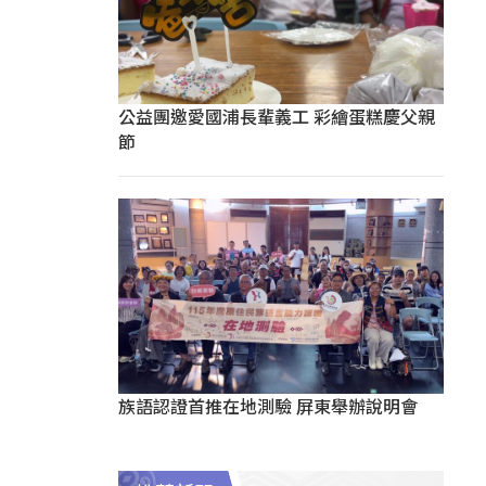
公益團邀愛國浦長輩義工 彩繪蛋糕慶父親
節
族語認證首推在地測驗 屏東舉辦說明會