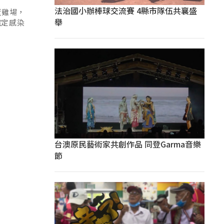
法治國小辦棒球交流賽 4縣市隊伍共襄盛
蛋雞場，
舉
確定感染
台澳原民藝術家共創作品 同登Garma音樂
節