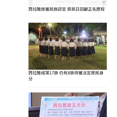
西拉雅族獲民族認定 原民日回顧正名歷程
西拉雅成第17族 仍有8族待獲法定原民身
分