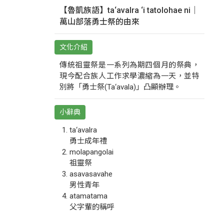
【魯凱族語】ta‘avalra ‘i tatolohae ni｜
萬山部落勇士祭的由來
文化介紹
傳統祖靈祭是一系列為期四個月的祭典，
現今配合族人工作求學濃縮為一天，並特
別將「勇士祭(Ta‘avala)」凸顯辦理。
小辭典
ta‘avalra
勇士成年禮
molapangolai
祖靈祭
asavasavahe
男性青年
atamatama
父字輩的稱呼