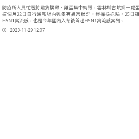
防疫所人員忙著將雞隻撲殺、雞蛋集中銷毀，雲林縣古坑鄉一處
這個月22日自行通報場內雞隻有異常狀況，經採檢送驗，25日
H5N1禽流感，也是今年國內入冬後首起H5N1禽流感案列。
2023-11-29 12:07