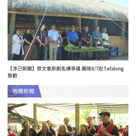
【涉己新聞】原文會新劇名爆爭議 團隊8/7赴Tafalong
致歉
推薦新聞