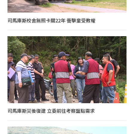
司馬庫斯校舍無照卡關22年 衝擊童受教權
司馬庫斯災後復建 立委前往考察盤點需求