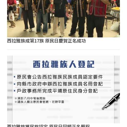
西拉雅族成第17族 原民日慶賀正名成功
西拉雅族獲民族認定 原民日回顧正名歷程