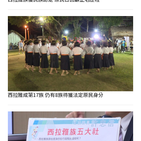
西拉雅成第17族 仍有8族待獲法定原民身分