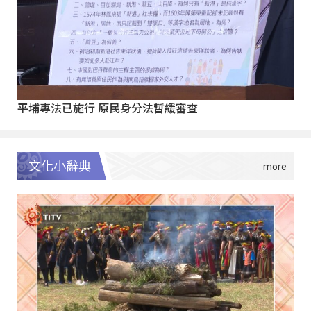
平埔專法已施行 原民身分法暫緩審查
文化小辭典