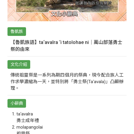
魯凱族
【魯凱族語】ta‘avalra ‘i tatolohae ni｜萬山部落勇士
祭的由來
文化介紹
傳統祖靈祭是一系列為期四個月的祭典，現今配合族人工
作求學濃縮為一天，並特別將「勇士祭(Ta‘avala)」凸顯辦
理。
小辭典
ta‘avalra
勇士成年禮
molapangolai
祖靈祭