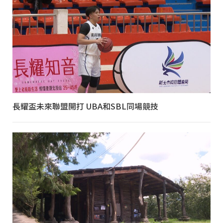
長耀盃未來聯盟開打 UBA和SBL同場競技