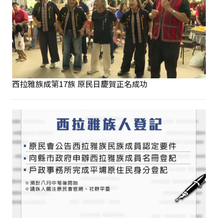
西拉雅族成第17族 原民日慶賀正名成功