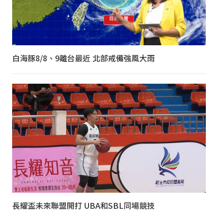
白海豚8/8、9離台最近 北部戒備強風大雨
長耀盃未來聯盟開打 UBA和SBL同場競技