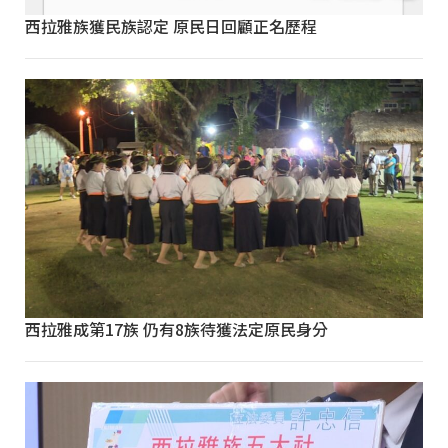
西拉雅族獲民族認定 原民日回顧正名歷程
西拉雅成第17族 仍有8族待獲法定原民身分