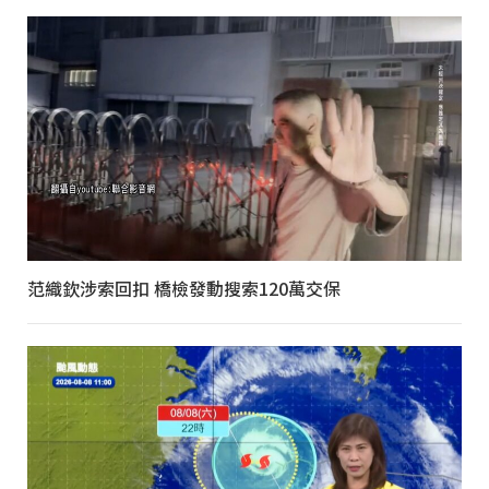
范織欽涉索回扣 橋檢發動搜索120萬交保