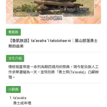
魯凱族
【魯凱族語】ta‘avalra ‘i tatolohae ni｜萬山部落勇士
祭的由來
文化介紹
傳統祖靈祭是一系列為期四個月的祭典，現今配合族人工
作求學濃縮為一天，並特別將「勇士祭(Ta‘avala)」凸顯辦
理。
小辭典
ta‘avalra
勇士成年禮