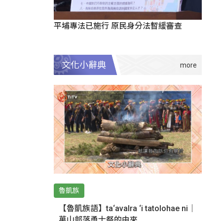
平埔專法已施行 原民身分法暫緩審查
文化小辭典
魯凱族
【魯凱族語】ta‘avalra ‘i tatolohae ni｜
萬山部落勇士祭的由來