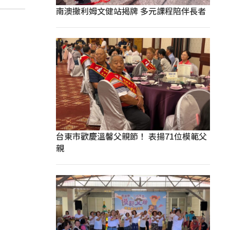
南澳撒利姆文健站揭牌 多元課程陪伴長者
台東市歡慶溫馨父親節！ 表揚71位模範父
親