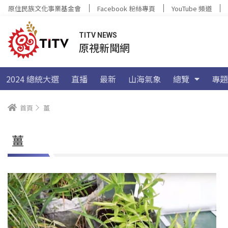
原住民族文化事業基金會
Facebook 粉絲專頁
YouTube 頻道
TITV NEWS
原視新聞網
2024 總統大選
直播
最新
山海氣象
總覽
專題
首頁
薑
薑