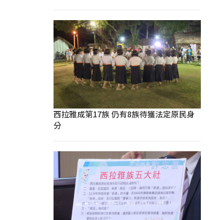
西拉雅成第17族 仍有8族待獲法定原民身
分