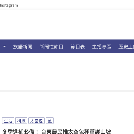
Instagram
族語新聞
新聞性節目
節目表
主播專區
歷史上
生活
科技
太空包
薑
冬季進補必備！ 台東農民推太空包種薑護山坡