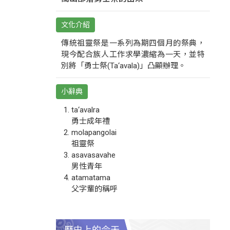
文化介紹
傳統祖靈祭是一系列為期四個月的祭典，
現今配合族人工作求學濃縮為一天，並特
別將「勇士祭(Ta‘avala)」凸顯辦理。
小辭典
ta‘avalra
勇士成年禮
molapangolai
祖靈祭
asavasavahe
男性青年
atamatama
父字輩的稱呼
歷史上的今天