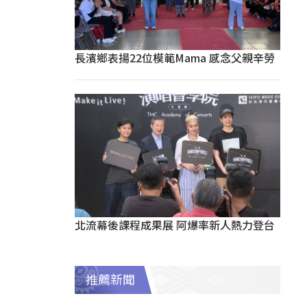
長濱鄉表揚22位模範Mama 感念父親辛勞
北流幕後課程成果展 阿爆率新人熱力登台
推薦新聞