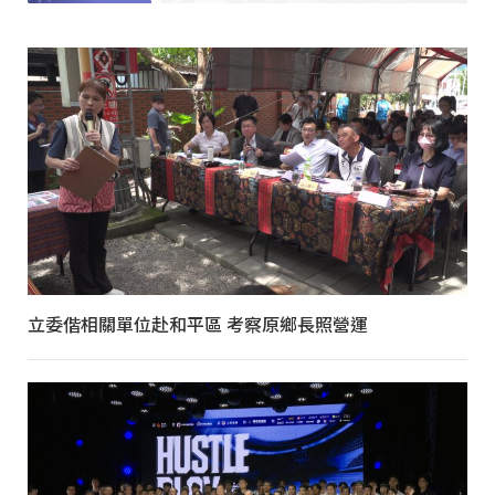
立委偕相關單位赴和平區 考察原鄉長照營運