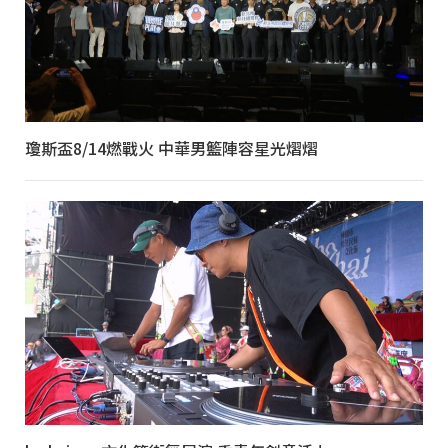
瓊斯盃8/14燃戰火 中華男籃陣容星光熠熠