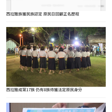
西拉雅族獲民族認定 原民日回顧正名歷程
西拉雅成第17族 仍有8族待獲法定原民身分