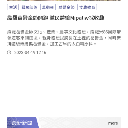
生活
織羅部落
葛鬱金
葛鬱金節
食農教育
織羅葛鬱金節開跑 邀民體驗Mipaliw採收趣
織羅葛鬱金節文化、產業、農事文化體驗，織羅米86團隊帶
領遊客來到田區，親身體驗拔摘長在土裡的葛鬱金，同時安
排體驗傳統搗葛鬱金，加工古早的太白粉原料。
2023-04-19 12:16
最新新聞