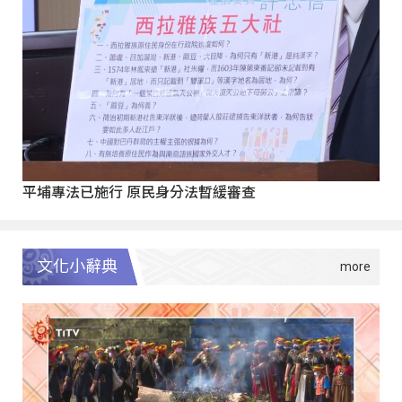
平埔專法已施行 原民身分法暫緩審查
文化小辭典