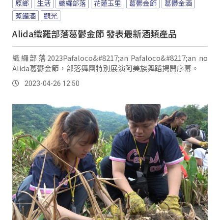
原鄉
生活
織纙部落
花蓮玉里
葛鬱金節
葛鬱金酒
蒸餾酒
觀光
Alida織羅部落葛鬱金節 發表最新酒類產品
織纙部落2023Pafaloco&#8217;an Pafaloco&#8217;an no
Alida葛鬱金節，部落舞團特別展演阿美族舞蹈揭開序幕。
2023-04-26 12:50