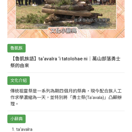
魯凱族
【魯凱族語】ta‘avalra ‘i tatolohae ni｜萬山部落勇士
祭的由來
文化介紹
傳統祖靈祭是一系列為期四個月的祭典，現今配合族人工
作求學濃縮為一天，並特別將「勇士祭(Ta‘avala)」凸顯辦
理。
小辭典
ta‘avalra